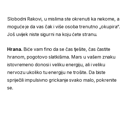
Slobodni Rakovi, u mislima ste okrenuti ka nekome, a
moguće je da vas čak i više osoba trenutno „okupira“.
Još uvijek niste sigurni na koju ćete stranu.
Hrana.
Biće vam fino da se čas tješite, čas častite
hranom, pogotovo slatkišima. Mars u vašem znaku
istovremeno donosi i veliku energiju, ali i veliku
nervozu ukoliko tu energiju ne trošite. Da biste
spriječili impulsivno grickanje svako malo, pokrenite
se.