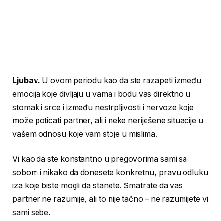
Ljubav.
U ovom periodu kao da ste razapeti između
emocija koje divljaju u vama i bodu vas direktno u
stomak i srce i između nestrpljivosti i nervoze koje
može poticati partner, ali i neke neriješene situacije u
vašem odnosu koje vam stoje u mislima.
Vi kao da ste konstantno u pregovorima sami sa
sobom i nikako da donesete konkretnu, pravu odluku
iza koje biste mogli da stanete. Smatrate da vas
partner ne razumije, ali to nije tačno – ne razumijete vi
sami sebe.