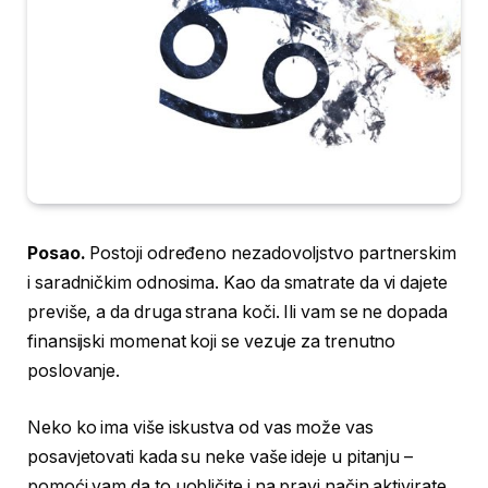
Posao.
Postoji određeno nezadovoljstvo partnerskim
i saradničkim odnosima. Kao da smatrate da vi dajete
previše, a da druga strana koči. Ili vam se ne dopada
finansijski momenat koji se vezuje za trenutno
poslovanje.
Neko ko ima više iskustva od vas može vas
posavjetovati kada su neke vaše ideje u pitanju –
pomoći vam da to uobličite i na pravi način aktivirate.