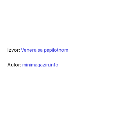
Izvor:
Venera sa papilotnom
Autor:
minimagazin.info