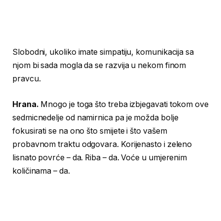
Slobodni, ukoliko imate simpatiju, komunikacija sa
njom bi sada mogla da se razvija u nekom finom
pravcu.
Hrana.
Mnogo je toga što treba izbjegavati tokom ove
sedmicnedelje od namirnica pa je možda bolje
fokusirati se na ono što smijete i što vašem
probavnom traktu odgovara. Korijenasto i zeleno
lisnato povrće – da. Riba – da. Voće u umjerenim
količinama – da.