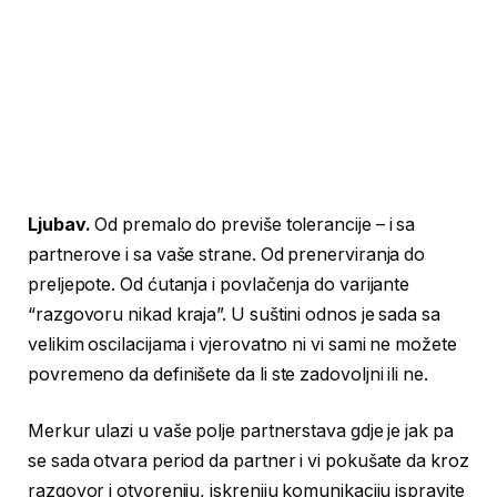
Ljubav.
Od premalo do previše tolerancije – i sa
partnerove i sa vaše strane. Od prenerviranja do
preljepote. Od ćutanja i povlačenja do varijante
“razgovoru nikad kraja”. U suštini odnos je sada sa
velikim oscilacijama i vjerovatno ni vi sami ne možete
povremeno da definišete da li ste zadovoljni ili ne.
Merkur ulazi u vaše polje partnerstava gdje je jak pa
se sada otvara period da partner i vi pokušate da kroz
razgovor i otvoreniju, iskreniju komunikaciju ispravite