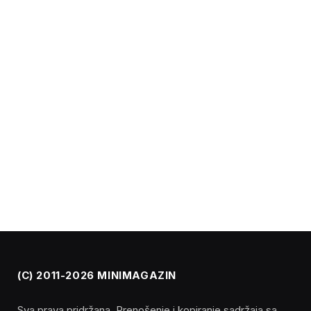
(C) 2011-2026 MINIMAGAZIN
Sva prava pridržana. Prenošenje i kopiranje sadržaja sa