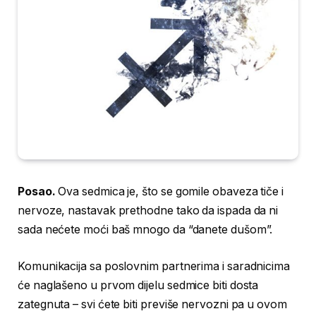
Posao.
Ova sedmica je, što se gomile obaveza tiče i
nervoze, nastavak prethodne tako da ispada da ni
sada nećete moći baš mnogo da “danete dušom”.
Komunikacija sa poslovnim partnerima i saradnicima
će naglašeno u prvom dijelu sedmice biti dosta
zategnuta – svi ćete biti previše nervozni pa u ovom