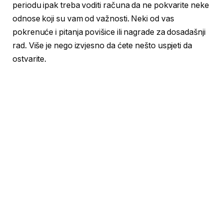
periodu ipak treba voditi računa da ne pokvarite neke
odnose koji su vam od važnosti. Neki od vas
pokrenuće i pitanja povišice ili nagrade za dosadašnji
rad. Više je nego izvjesno da ćete nešto uspjeti da
ostvarite.