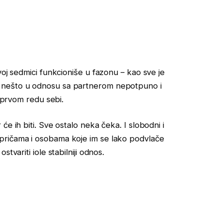
voj sedmici funkcioniše u fazonu – kao sve je
 da je nešto u odnosu sa partnerom nepotpuno i
u prvom redu sebi.
e ih biti. Sve ostalo neka čeka. I slobodni i
pričama i osobama koje im se lako podvlače
tvariti iole stabilniji odnos.