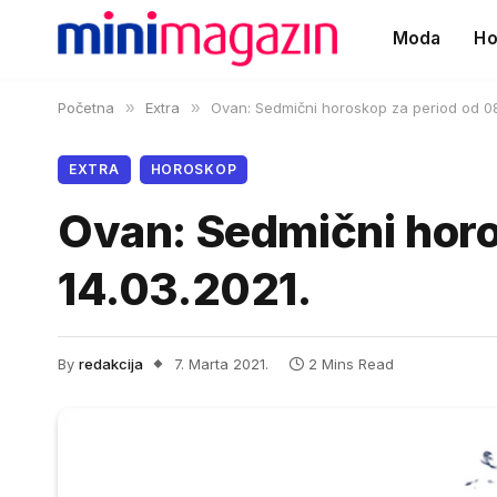
Moda
Ho
Početna
»
Extra
»
Ovan: Sedmični horoskop za period od 08
EXTRA
HOROSKOP
Ovan: Sedmični horo
14.03.2021.
By
redakcija
7. Marta 2021.
2 Mins Read