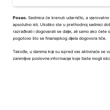
Posao.
Sedmica će krenuti udarnički, a vjerovatno je
apsolutno isti. Ukoliko ste u prethodnoj sedmici dob
razrađivati i dogovarati se dalje, ali samo ako ćete 
pogotovo što se finansijskog dijela dogovora tiče.
Takođe, u danima koji su ispred vas aktiviraće se vaš
zanimljive poslovne informacije koje biste mogli iskori