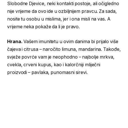
Slobodne Djevice, neki kontakti postoje, ali očigledno
nije vrijeme da ovo ide u ozbiljnijem pravcu. Za sada,
nosite tu osobu u mislima, jer i ona misli na vas. A
vrijeme neka pokaže da li je pravo.
Hrana.
Vašem imunitetu u ovim danima bi prijalo više
čajeva i citrusa – naročito limuna, mandarina. Takođe,
svježe povrće vam je neophodno – najbolje mrkva,
cvekla, crveni kupus, kao i kalorčniji mliječni
proizvodi – pavlaka, punomasni sirevi.