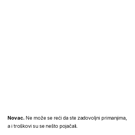
Novac.
Ne može se reći da ste zadovoljni primanjima,
a i troškovi su se nešto pojačali.