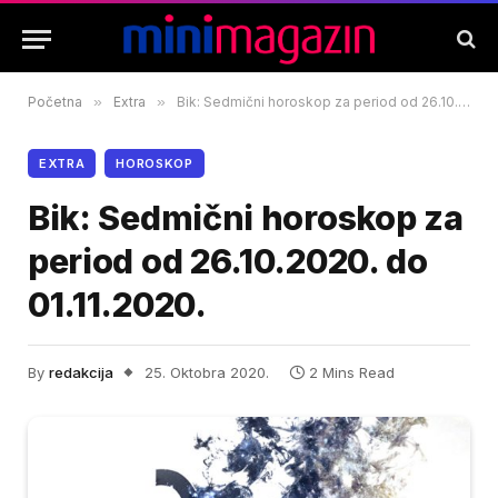
Početna
»
Extra
»
Bik: Sedmični horoskop za period od 26.10.2020. do 01.11.2020.
EXTRA
HOROSKOP
Bik: Sedmični horoskop za
period od 26.10.2020. do
01.11.2020.
By
redakcija
25. Oktobra 2020.
2 Mins Read