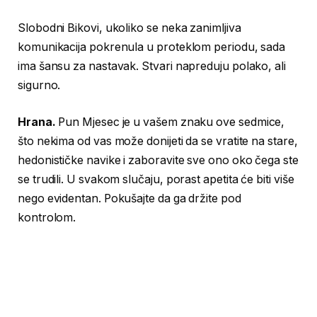
Slobodni Bikovi, ukoliko se neka zanimljiva
komunikacija pokrenula u proteklom periodu, sada
ima šansu za nastavak. Stvari napreduju polako, ali
sigurno.
Hrana.
Pun Mjesec je u vašem znaku ove sedmice,
što nekima od vas može donijeti da se vratite na stare,
hedonističke navike i zaboravite sve ono oko čega ste
se trudili. U svakom slučaju, porast apetita će biti više
nego evidentan. Pokušajte da ga držite pod
kontrolom.