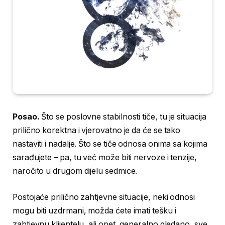
Posao.
Što se poslovne stabilnosti tiče, tu je situacija
prilično korektna i vjerovatno je da će se tako
nastaviti i nadalje. Što se tiče odnosa onima sa kojima
sarađujete – pa, tu već može biti nervoze i tenzije,
naročito u drugom dijelu sedmice.
Postojaće prilično zahtjevne situacije, neki odnosi
mogu biti uzdrmani, možda ćete imati tešku i
zahtjevnu klijentelu, ali opet, generalno gledano, sve