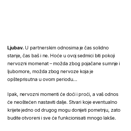
Ljubav.
U partnerskim odnosima je čas solidno
stanje, čas baš i ne. Hoće u ovoj sedmici biti pokoji
nervozni momenat – možda zbog pojačane sumnje i
ljubomore, možda zbog nervoze koja je
opšteprisutna u ovom periodu…
Ipak, nervozni momenti će doći i proći, a vaš odnos
će neoštećen nastaviti dalje. Stvari koje eventualno
krijete jedno od drugog mogu donijeti pometnju, zato
budite otvoreni i sve će funkcionisati mnogo lakše.