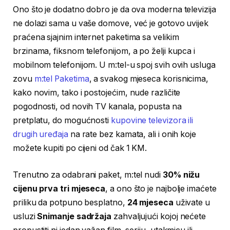
Ono što je dodatno dobro je da ova moderna televizija
ne dolazi sama u vaše domove, već je gotovo uvijek
praćena sjajnim internet paketima sa velikim
brzinama, fiksnom telefonijom, a po želji kupca i
mobilnom telefonijom. U m:tel-u spoj svih ovih usluga
zovu
m:tel Paketima
, a svakog mjeseca korisnicima,
kako novim, tako i postojećim, nude različite
pogodnosti, od novih TV kanala, popusta na
pretplatu, do mogućnosti
kupovine televizora ili
drugih uređaja
na rate bez kamata, ali i onih koje
možete kupiti po cijeni od čak 1 KM.
Trenutno za odabrani paket,
m:tel nudi
30% nižu
cijenu prva tri mjeseca
, a ono što je najbolje imaćete
priliku da potpuno besplatno,
24 mjeseca
uživate u
usluzi
Snimanje sadržaja
zahvaljujući kojoj nećete