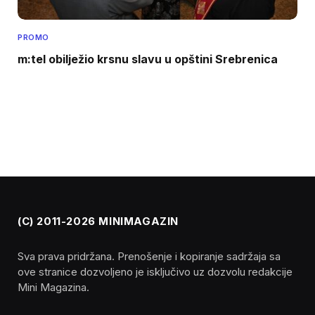
PROMO
m:tel obilježio krsnu slavu u opštini Srebrenica
(C) 2011-2026 MINIMAGAZIN
Sva prava pridržana. Prenošenje i kopiranje sadržaja sa
ove stranice dozvoljeno je isključivo uz dozvolu redakcije
Mini Magazina.