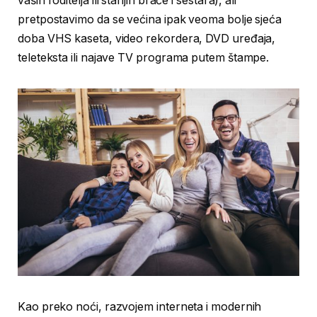
vaših roditelja ili starijih braće i sestara), ali
pretpostavimo da se većina ipak veoma bolje sjeća
doba VHS kaseta, video rekordera, DVD uređaja,
teleteksta ili najave TV programa putem štampe.
Kao preko noći, razvojem interneta i modernih