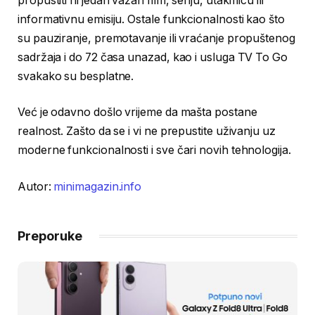
propustiti ni jedan važan film, seriju, utakmicu ili
informativnu emisiju. Ostale funkcionalnosti kao što
su pauziranje, premotavanje ili vraćanje propuštenog
sadržaja i do 72 časa unazad, kao i usluga TV To Go
svakako su besplatne.
Već je odavno došlo vrijeme da mašta postane
realnost. Zašto da se i vi ne prepustite uživanju uz
moderne funkcionalnosti i sve čari novih tehnologija.
Autor:
minimagazin.info
Preporuke