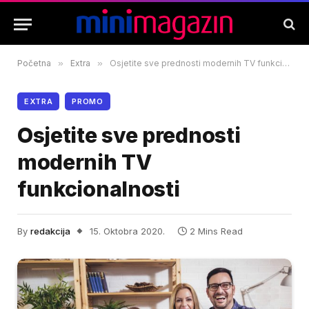
Početna
»
Extra
»
Osjetite sve prednosti modernih TV funkcionalnosti
EXTRA
PROMO
Osjetite sve prednosti
modernih TV
funkcionalnosti
By
redakcija
15. Oktobra 2020.
2 Mins Read