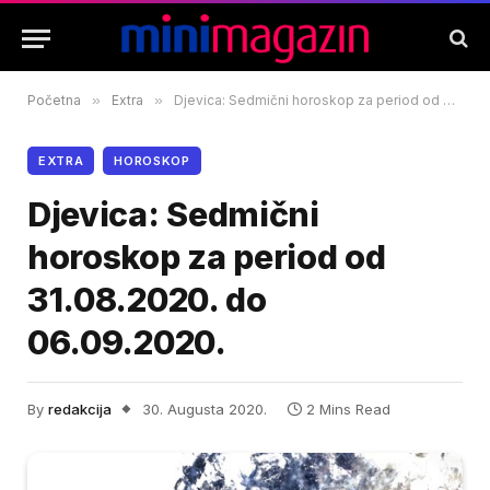
Početna
»
Extra
»
Djevica: Sedmični horoskop za period od 31.08.2020. do 06.09.2020.
EXTRA
HOROSKOP
Djevica: Sedmični
horoskop za period od
31.08.2020. do
06.09.2020.
By
redakcija
30. Augusta 2020.
2 Mins Read