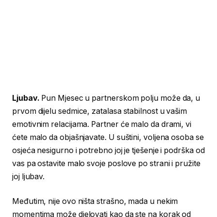
Ljubav.
Pun Mjesec u partnerskom polju može da, u
prvom dijelu sedmice, zatalasa stabilnost u vašim
emotivnim relacijama. Partner će malo da drami, vi
ćete malo da objašnjavate. U suštini, voljena osoba se
osjeća nesigurno i potrebno joj je tješenje i podrška od
vas pa ostavite malo svoje poslove po strani i pružite
joj ljubav.
Međutim, nije ovo ništa strašno, mada u nekim
momentima može djelovati kao da ste na korak od