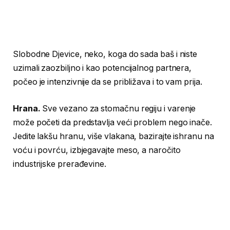
Slobodne Djevice, neko, koga do sada baš i niste
uzimali zaozbiljno i kao potencijalnog partnera,
počeo je intenzivnije da se približava i to vam prija.
Hrana.
Sve vezano za stomačnu regiju i varenje
može početi da predstavlja veći problem nego inače.
Jedite lakšu hranu, više vlakana, bazirajte ishranu na
voću i povrću, izbjegavajte meso, a naročito
industrijske prerađevine.