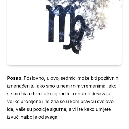
Posao.
Poslovno, u ovoj sedmici može biti pozitivnih
iznenađenja. Iako smo u nemirnim vremenima, iako
se možda u firmi u kojoj radite trenutno dešavaju
velike promjene i ne zna se u kom pravcu sve ovo
ide, vaše su pozicije sigurne, a vi i te kako umijete
izvući najbolje od svega.