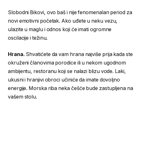
Slobodni Bikovi, ovo baš i nije fenomenalan period za
novi emotivni početak. Ako uđete u neku vezu,
ulazite u maglu i odnos koji će imati ogromne
oscilacije i težinu.
Hrana.
Shvatićete da vam hrana najviše prija kada ste
okruženi članovima porodice ili u nekom ugodnom
ambijentu, restoranu koji se nalazi blizu vode. Laki,
ukusni i hranjivi obroci učiniće da imate dovoljno
energije. Morska riba neka češće bude zastupljena na
vašem stolu.