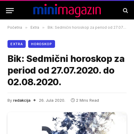
Početna
»
Extra
»
Bik: Sedmični horoskop za period od 27.07.2020. do 02.08.2020.
EXTRA
HOROSKOP
Bik: Sedmični horoskop za
period od 27.07.2020. do
02.08.2020.
By
redakcija
26. Jula 2020.
2 Mins Read