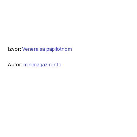
Izvor:
Venera sa papilotnom
Autor:
minimagazin.info