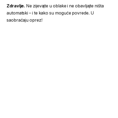
Zdravlje.
Ne zijevajte u oblake i ne obavljajte ništa
automatski – i te kako su moguće povrede. U
saobraćaju oprez!