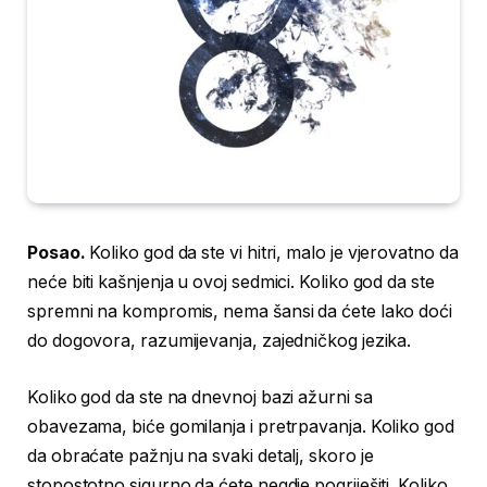
Posao.
Koliko god da ste vi hitri, malo je vjerovatno da
neće biti kašnjenja u ovoj sedmici. Koliko god da ste
spremni na kompromis, nema šansi da ćete lako doći
do dogovora, razumijevanja, zajedničkog jezika.
Koliko god da ste na dnevnoj bazi ažurni sa
obavezama, biće gomilanja i pretrpavanja. Koliko god
da obraćate pažnju na svaki detalj, skoro je
stopostotno sigurno da ćete negdje pogriješiti. Koliko