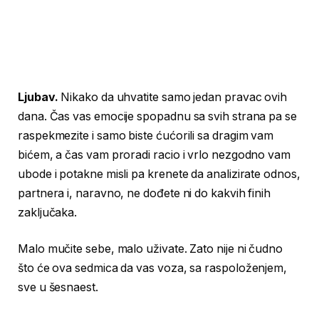
Ljubav.
Nikako da uhvatite samo jedan pravac ovih
dana. Čas vas emocije spopadnu sa svih strana pa se
raspekmezite i samo biste ćućorili sa dragim vam
bićem, a čas vam proradi racio i vrlo nezgodno vam
ubode i potakne misli pa krenete da analizirate odnos,
partnera i, naravno, ne dođete ni do kakvih finih
zaključaka.
Malo mučite sebe, malo uživate. Zato nije ni čudno
što će ova sedmica da vas voza, sa raspoloženjem,
sve u šesnaest.