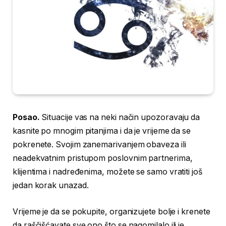
Posao.
Situacije vas na neki način upozoravaju da
kasnite po mnogim pitanjima i da je vrijeme da se
pokrenete. Svojim zanemarivanjem obaveza ili
neadekvatnim pristupom poslovnim partnerima,
klijentima i nadređenima, možete se samo vratiti još
jedan korak unazad.
Vrijeme je da se pokupite, organizujete bolje i krenete
da raščišćavate sve ono što se nagomilalo ili je