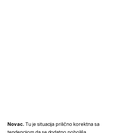
Novac.
Tu je situacija prilično korektna sa
tendencijom da se dodatno poboljša.