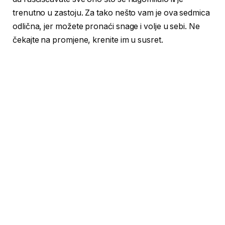
trenutno u zastoju. Za tako nešto vam je ova sedmica
odlična, jer možete pronaći snage i volje u sebi. Ne
čekajte na promjene, krenite im u susret.