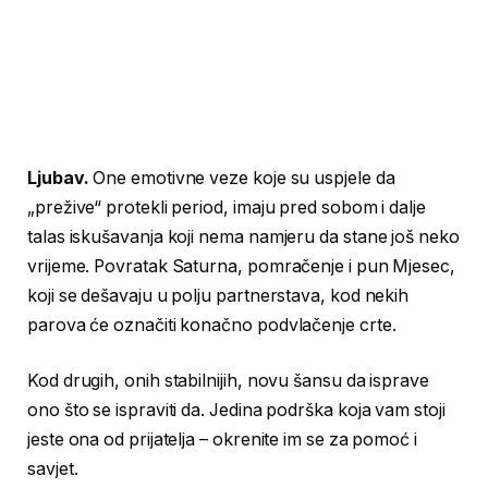
Ljubav.
One emotivne veze koje su uspjele da
„prežive“ protekli period, imaju pred sobom i dalje
talas iskušavanja koji nema namjeru da stane još neko
vrijeme. Povratak Saturna, pomračenje i pun Mjesec,
koji se dešavaju u polju partnerstava, kod nekih
parova će označiti konačno podvlačenje crte.
Kod drugih, onih stabilnijih, novu šansu da isprave
ono što se ispraviti da. Jedina podrška koja vam stoji
jeste ona od prijatelja – okrenite im se za pomoć i
savjet.