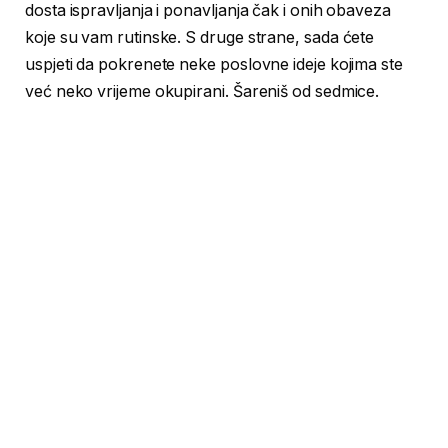
dosta ispravljanja i ponavljanja čak i onih obaveza
koje su vam rutinske. S druge strane, sada ćete
uspjeti da pokrenete neke poslovne ideje kojima ste
već neko vrijeme okupirani. Šareniš od sedmice.