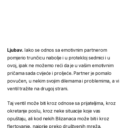
Ljubav.
Iako se odnos sa emotivnim partnerom
pomjerio trunčicu nabolje i u protekloj sedmici i u
ovoj, ipak ne možemo reći da je u vašim emotivnim
pričama sada cvijeće i proljeće. Partner je pomalo
povučen, u nekim svojim dilemama i problemima, a vi
ventil tražite na drugoj strani.
Taj ventil može biti kroz odnose sa prijateljima, kroz
okretanje poslu, kroz neke situacije koje vas
opuštaju, ali kod nekih Blizanaca može biti i kroz
flertovanje, najprije preko društvenih mreža.