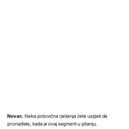
Novac.
Neka polovična rješenja ćete uspjeti da
pronađete, kada je ovaj segment u pitanju.