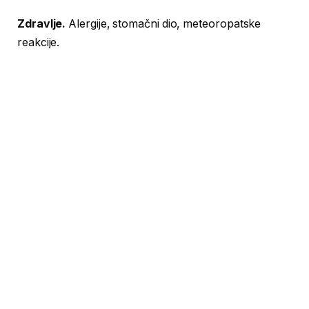
Zdravlje.
Alergije, stomačni dio, meteoropatske
reakcije.