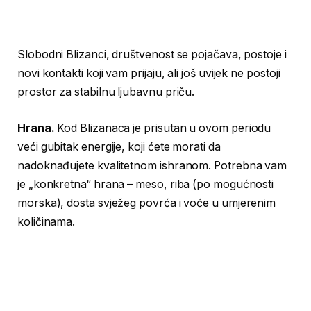
Slobodni Blizanci, društvenost se pojačava, postoje i
novi kontakti koji vam prijaju, ali još uvijek ne postoji
prostor za stabilnu ljubavnu priču.
Hrana.
Kod Blizanaca je prisutan u ovom periodu
veći gubitak energije, koji ćete morati da
nadoknađujete kvalitetnom ishranom. Potrebna vam
je „konkretna“ hrana – meso, riba (po mogućnosti
morska), dosta svježeg povrća i voće u umjerenim
količinama.