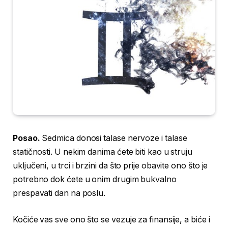
Posao.
Sedmica donosi talase nervoze i talase
statičnosti. U nekim danima ćete biti kao u struju
uključeni, u trci i brzini da što prije obavite ono što je
potrebno dok ćete u onim drugim bukvalno
prespavati dan na poslu.
Kočiće vas sve ono što se vezuje za finansije, a biće i