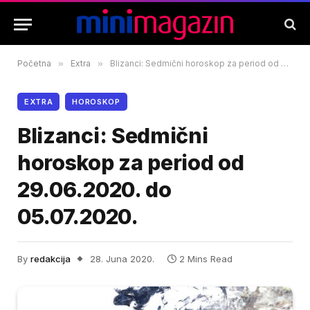
Početna
»
Extra
»
Blizanci: Sedmični horoskop za period od 29.06.2020. do 05.07.2020.
EXTRA
HOROSKOP
Blizanci: Sedmični
horoskop za period od
29.06.2020. do
05.07.2020.
By
redakcija
28. Juna 2020.
2 Mins Read