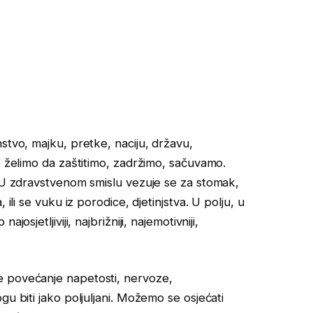
stvo, majku, pretke, naciju, državu,
o želimo da zaštitimo, zadržimo, sačuvamo.
. U zdravstvenom smislu vezuje se za stomak,
ili se vuku iz porodice, djetinjstva. U polju, u
osjetljiviji, najbrižniji, najemotivniji,
e povećanje napetosti, nervoze,
gu biti jako poljuljani. Možemo se osjećati