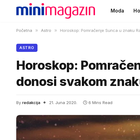
Moda
Ho
Početna
»
Astro
»
Horoskop: Pomračenje Sunca u znaku Ra
ASTRO
Horoskop: Pomračenj
donosi svakom znak
By
redakcija
21. Juna 2020.
6 Mins Read