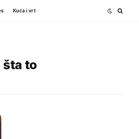
es
Kuća i vrt
šta to