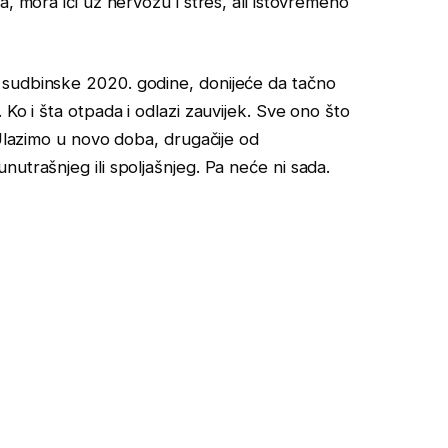
, mora ići uz nervozu i stres, ali istovremeno
 sudbinske 2020. godine, donijeće da tačno
Ko i šta otpada i odlazi zauvijek. Sve ono što
 Ulazimo u novo doba, drugačije od
utrašnjeg ili spoljašnjeg. Pa neće ni sada.