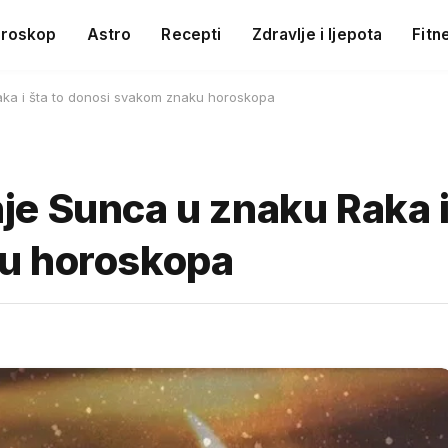
roskop
Astro
Recepti
Zdravlje i ljepota
Fitn
ka i šta to donosi svakom znaku horoskopa
e Sunca u znaku Raka i 
u horoskopa