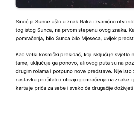
Sinoć je Sunce ušlo u znak Raka i zvanično otvoril
tog istog Sunca, na prvom stepenu ovog znaka. Kao
pomračenja, bilo Sunca bilo Mjeseca, uvijek predsta
Kao veliki kosmički prekidač, koji isključuje svjetlo 
tame, uključuje ga ponovo, ali ovog puta su na pozorn
drugim rolama i potpuno nove predstave. Nije isto 
nastavku pročitati o uticaju pomračenja na znake i
karta je priča za sebe i svako će drugačije doživje