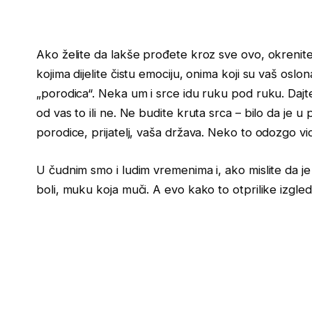
Ako želite da lakše prođete kroz sve ovo, okrenite
kojima dijelite čistu emociju, onima koji su vaš osl
„porodica“. Neka um i srce idu ruku pod ruku. Dajte
od vas to ili ne. Ne budite kruta srca – bilo da je u pi
porodice, prijatelj, vaša država. Neko to odozgo vidi
U čudnim smo i ludim vremenima i, ako mislite da je 
boli, muku koja muči. A evo kako to otprilike izgl