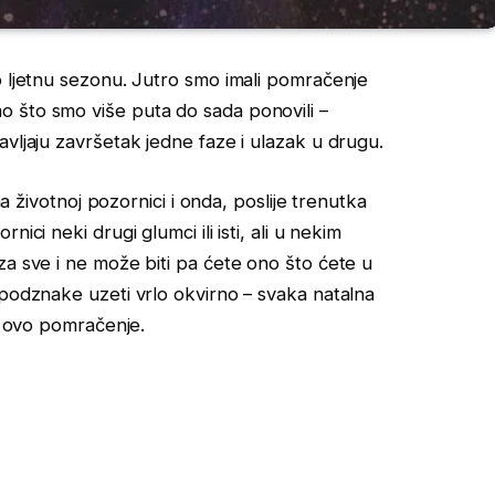
o ljetnu sezonu. Jutro smo imali pomračenje
 što smo više puta do sada ponovili –
vljaju završetak jedne faze i ulazak u drugu.
na životnoj pozornici i onda, poslije trenutka
ici neki drugi glumci ili isti, ali u nekim
za sve i ne može biti pa ćete ono što ćete u
 podznake uzeti vrlo okvirno – svaka natalna
ti ovo pomračenje.