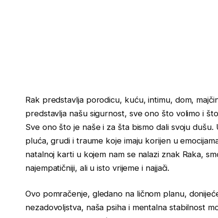
Rak predstavlja porodicu, kuću, intimu, dom, majčin
predstavlja našu sigurnost, sve ono što volimo i št
Sve ono što je naše i za šta bismo dali svoju dušu
pluća, grudi i traume koje imaju korijen u emocijama, 
natalnoj karti u kojem nam se nalazi znak Raka, smo naj
najempatičniji, ali u isto vrijeme i najjači.
Ovo pomračenje, gledano na ličnom planu, donijeć
nezadovoljstva, naša psiha i mentalna stabilnost mo