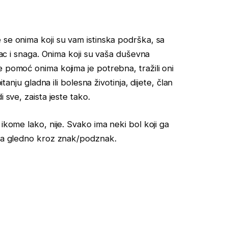
 se onima koji su vam istinska podrška, sa
onac i snaga. Onima koji su vaša duševna
 pomoć onima kojima je potrebna, tražili oni
tanju gladna ili bolesna životinja, dijete, član
 sve, zaista jeste tako.
ikome lako, nije. Svako ima neki bol koji ga
eda gledno kroz znak/podznak.