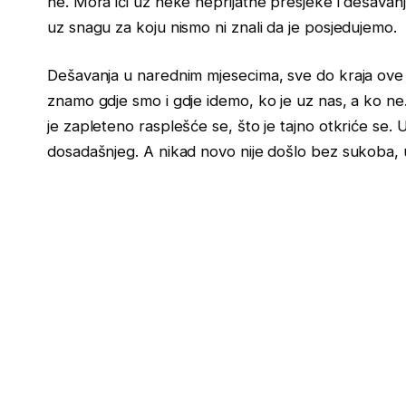
ne. Mora ići uz neke neprijatne presjeke i dešavanja
uz snagu za koju nismo ni znali da je posjedujemo.
Dešavanja u narednim mjesecima, sve do kraja ove
znamo gdje smo i gdje idemo, ko je uz nas, a ko ne. 
je zapleteno rasplešće se, što je tajno otkriće se.
dosadašnjeg. A nikad novo nije došlo bez sukoba, un