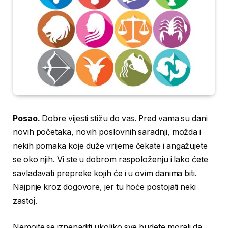
Posao.
Dobre vijesti stižu do vas. Pred vama su dani
novih početaka, novih poslovnih saradnji, možda i
nekih pomaka koje duže vrijeme čekate i angažujete
se oko njih. Vi ste u dobrom raspoloženju i lako ćete
savladavati prepreke kojih će i u ovim danima biti.
Najprije kroz dogovore, jer tu hoće postojati neki
zastoj.
Nemojte se iznenaditi ukoliko sve budete morali da