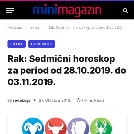
Početna
»
Extra
»
Rak: Sedmični horoskop za period od 28.10.2019. do 03.11.2019.
EXTRA
HOROSKOP
Rak: Sedmični horoskop
za period od 28.10.2019. do
03.11.2019.
By
redakcija
27. Oktobra 2019.
1 Mins Read