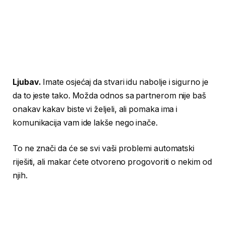
Ljubav.
Imate osjećaj da stvari idu nabolje i sigurno je
da to jeste tako. Možda odnos sa partnerom nije baš
onakav kakav biste vi željeli, ali pomaka ima i
komunikacija vam ide lakše nego inače.
To ne znači da će se svi vaši problemi automatski
riješiti, ali makar ćete otvoreno progovoriti o nekim od
njih.