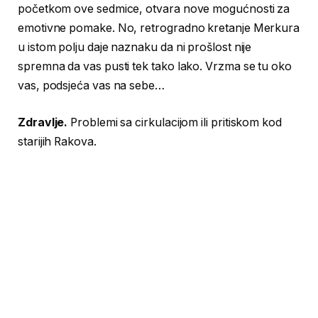
početkom ove sedmice, otvara nove mogućnosti za
emotivne pomake. No, retrogradno kretanje Merkura
u istom polju daje naznaku da ni prošlost nije
spremna da vas pusti tek tako lako. Vrzma se tu oko
vas, podsjeća vas na sebe…
Zdravlje.
Problemi sa cirkulacijom ili pritiskom kod
starijih Rakova.