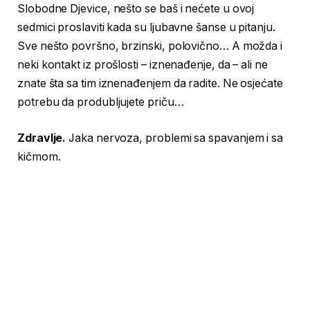
Slobodne Djevice, nešto se baš i nećete u ovoj
sedmici proslaviti kada su ljubavne šanse u pitanju.
Sve nešto površno, brzinski, polovično… A možda i
neki kontakt iz prošlosti – iznenađenje, da – ali ne
znate šta sa tim iznenađenjem da radite. Ne osjećate
potrebu da produbljujete priču…
Zdravlje.
Jaka nervoza, problemi sa spavanjem i sa
kičmom.