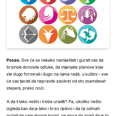
Posao.
Sve će se nekako namiještati i gurati vas da
brzinski donosite odluke, da mijenjate planove koje
ste dugo formirali i dugo na njima radili, u suštini – sve
će vas tjerati da napravite zaokret od sto osamdeset
stepeni, preko noći.
A da li tako nešto i treba uraditi? Pa, ukoliko nešto
izgleda kao da je lako i brzo rješivo i da će odmah
početi da vam donosi korist, ne mora da znači da je to