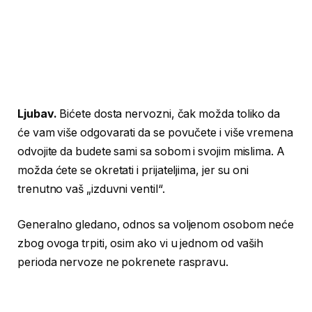
Ljubav.
Bićete dosta nervozni, čak možda toliko da
će vam više odgovarati da se povučete i više vremena
odvojite da budete sami sa sobom i svojim mislima. A
možda ćete se okretati i prijateljima, jer su oni
trenutno vaš „izduvni ventil“.
Generalno gledano, odnos sa voljenom osobom neće
zbog ovoga trpiti, osim ako vi u jednom od vaših
perioda nervoze ne pokrenete raspravu.