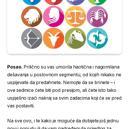
Posao.
Prilično su vas umorila haotična i nagomilana
dešavanja u poslovnom segmentu, od kojih nikako ne
uspijevate da predahnete. Nemojte da se brinete – i
ove sedmice ćete biti pod presijom, ali ćete isto tako
uspješno izaći nakraj sa svim zadacima koji će se pred
vas postaviti.
Na sve ovo, i te kako je moguće da dobijete još jednu
novu ponudu ili da vam nadređeni da prijedlog za