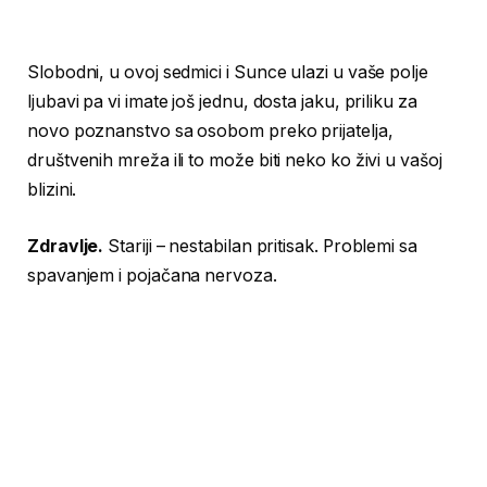
Slobodni, u ovoj sedmici i Sunce ulazi u vaše polje
ljubavi pa vi imate još jednu, dosta jaku, priliku za
novo poznanstvo sa osobom preko prijatelja,
društvenih mreža ili to može biti neko ko živi u vašoj
blizini.
Zdravlje.
Stariji – nestabilan pritisak. Problemi sa
spavanjem i pojačana nervoza.