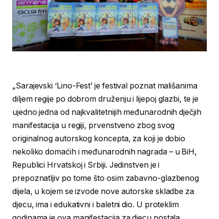
„Sarajevski ‘Lino-Fest’ je festival poznat mališanima
diljem regije po dobrom druženju i lijepoj glazbi, te je
ujedno jedna od najkvalitetnijih međunarodnih dječjih
manifestacija u regiji, prvenstveno zbog svog
originalnog autorskog koncepta, za koji je dobio
nekoliko domaćih i međunarodnih nagrada – u BiH,
Republici Hrvatskoj i Srbiji. Jedinstven je i
prepoznatljiv po tome što osim zabavno-glazbenog
dijela, u kojem se izvode nove autorske skladbe za
djecu, ima i edukativni i baletni dio. U proteklim
godinama je ova manifestacija za djecu postala