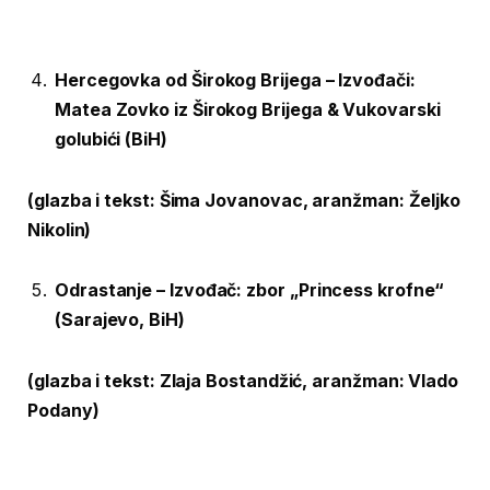
Hercegovka od Širokog Brijega –
Izvođači:
Matea Zovko iz Širokog Brijega & Vukovarski
golubići
(BiH)
(glazba i tekst: Šima Jovanovac, aranžman: Željko
Nikolin)
Odrastanje – Izvođač: zbor „Princess krofne“
(Sarajevo, BiH)
(glazba i tekst: Zlaja Bostandžić, aranžman: Vlado
Podany)