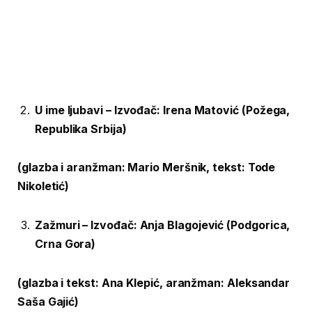
U ime ljubavi –
Izvođač:
Irena Matović (Požega,
Republika Srbija)
(glazba i aranžman: Mario Meršnik, tekst: Tode
Nikoletić)
Zažmuri –
Izvođač:
Anja Blagojević (Podgorica,
Crna Gora)
(
glazba i tekst: Ana Klepić
, aranžman: Aleksandar
Saša Gajić)