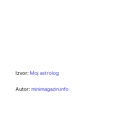
Izvor:
Moj astrolog
Autor:
minimagazin.info