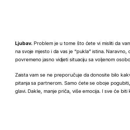
Ljubav.
Problem je u tome što ćete vi misliti da vam
na svoje mjesto i da vas je “pukla” istina. Naravn
povremeno jasno vidjeti situaciju sa voljenom osob
Zaista vam se ne preporučuje da donosite bilo kakve
pitanja sa partnerom. Samo ćete se oboje pogubiti, 
glavi. Dakle, manje priča, više emocija. I sve će biti