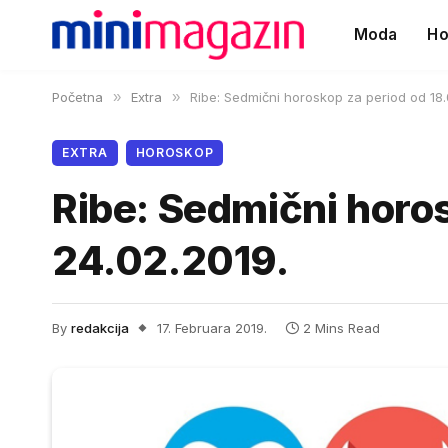
Moda
Ho
Početna
»
Extra
»
Ribe: Sedmični horoskop za period od 18.
EXTRA
HOROSKOP
Ribe: Sedmični horos
24.02.2019.
By
redakcija
17. Februara 2019.
2 Mins Read