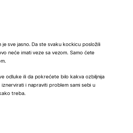
 je sve jasno. Da ste svaku kockicu posložili
o, ovo neće imati veze sa vezom. Samo ćete
om.
 odluke ili da pokrećete bilo kakva ozbiljnija
iznervirati i napraviti problem sami sebi u
 kako treba.