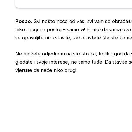
Posao.
Svi nešto hoće od vas, svi vam se obraćaju
niko drugi ne postoji – samo vi! E, možda vama ovo 
se opasuljite ni sastavite, zaboravljate šta ste kome
Ne možete odjednom na sto strana, koliko god da s
gledate i svoje interese, ne samo tuđe. Da stavite 
vjerujte da neće niko drugi.