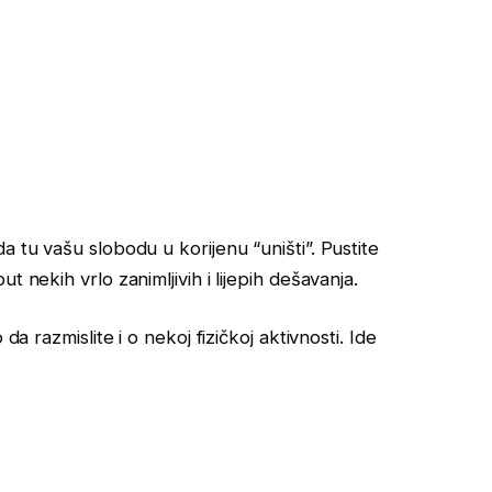
a tu vašu slobodu u korijenu “uništi”. Pustite
 nekih vrlo zanimljivih i lijepih dešavanja.
da razmislite i o nekoj fizičkoj aktivnosti. Ide