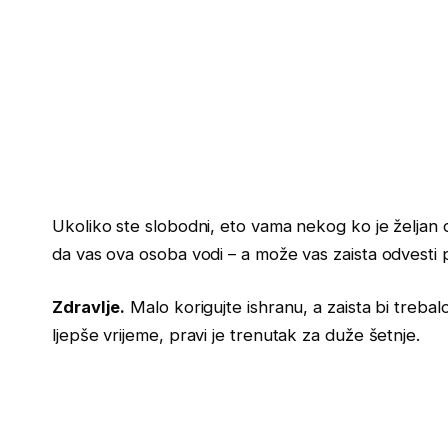
Ukoliko ste slobodni, eto vama nekog ko je željan d
da vas ova osoba vodi – a može vas zaista odvesti put
Zdravlje.
Malo korigujte ishranu, a zaista bi trebalo 
ljepše vrijeme, pravi je trenutak za duže šetnje.