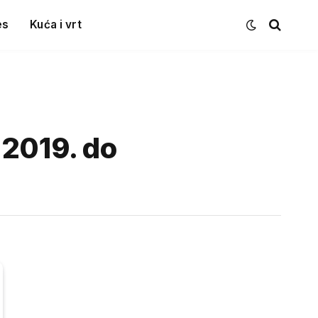
es
Kuća i vrt
.2019. do