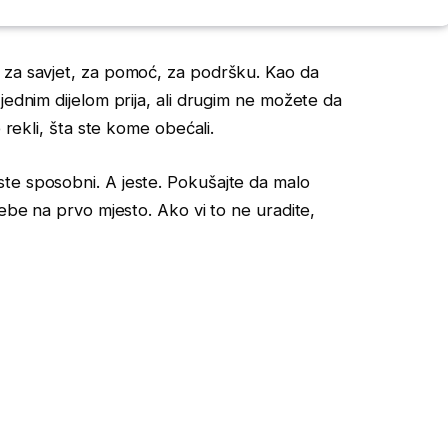
 za savjet, za pomoć, za podršku. Kao da
jednim dijelom prija, ali drugim ne možete da
 rekli, šta ste kome obećali.
te sposobni. A jeste. Pokušajte da malo
sebe na prvo mjesto. Ako vi to ne uradite,