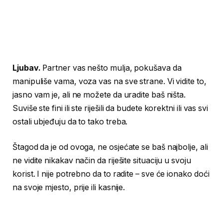
Ljubav.
Partner vas nešto mulja, pokušava da
manipuliše vama, voza vas na sve strane. Vi vidite to,
jasno vam je, ali ne možete da uradite baš ništa.
Suviše ste fini ili ste riješili da budete korektni ili vas svi
ostali ubjeđuju da to tako treba.
Štagod da je od ovoga, ne osjećate se baš najbolje, ali
ne vidite nikakav način da riješite situaciju u svoju
korist. I nije potrebno da to radite – sve će ionako doći
na svoje mjesto, prije ili kasnije.