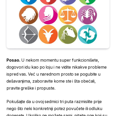
Posao.
U nekom momentu super funkcionišete,
dogovori idu kao po loju i ne vidite nikakve probleme
ispred vas. Već u narednom prosto se pogubite u
dešavanjima, zaboravite kome ste i šta obećali,
pravite greške i propuste.
Pokušajte da u ovoj sedmici tri puta razmislite prije
nego što neki konkretniji potez povučete ili odluku
donesete. Ukoliko ne možete sami, pitajte one koji su