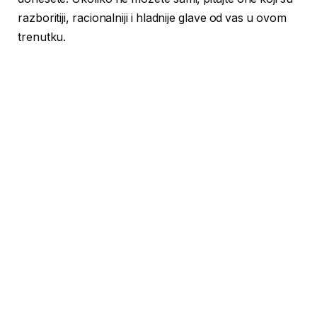
razboritiji, racionalniji i hladnije glave od vas u ovom
trenutku.