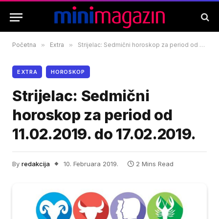
Početna
»
Extra
»
Strijelac: Sedmični horoskop za period od 11.02.2019. do 17.02.2019.
EXTRA
HOROSKOP
Strijelac: Sedmični
horoskop za period od
11.02.2019. do 17.02.2019.
By
redakcija
10. Februara 2019.
2 Mins Read