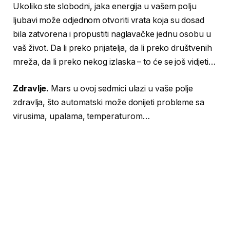
Ukoliko ste slobodni, jaka energija u vašem polju
ljubavi može odjednom otvoriti vrata koja su dosad
bila zatvorena i propustiti naglavačke jednu osobu u
vaš život. Da li preko prijatelja, da li preko društvenih
mreža, da li preko nekog izlaska – to će se još vidjeti…
Zdravlje.
Mars u ovoj sedmici ulazi u vaše polje
zdravlja, što automatski može donijeti probleme sa
virusima, upalama, temperaturom…