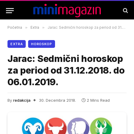
Početna
»
Extra
»
Jarac: Sedmični horoskop za period od 31.12.2018. do 06.01.2019.
EXTRA
HOROSKOP
Jarac: Sedmični horoskop
za period od 31.12.2018. do
06.01.2019.
By
redakcija
30. Decembra 2018.
2 Mins Read