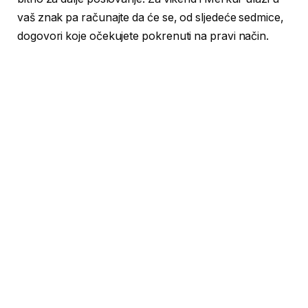
vaš znak pa računajte da će se, od sljedeće sedmice,
dogovori koje očekujete pokrenuti na pravi način.