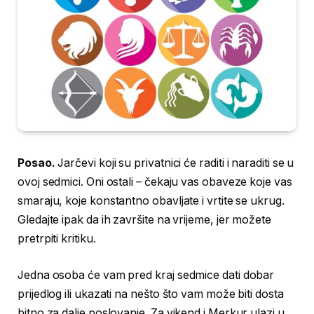
Posao.
Jarčevi koji su privatnici će raditi i naraditi se u
ovoj sedmici. Oni ostali – čekaju vas obaveze koje vas
smaraju, koje konstantno obavljate i vrtite se ukrug.
Gledajte ipak da ih završite na vrijeme, jer možete
pretrpiti kritiku.
Jedna osoba će vam pred kraj sedmice dati dobar
prijedlog ili ukazati na nešto što vam može biti dosta
bitno za dalje poslovanje. Za vikend i Merkur ulazi u