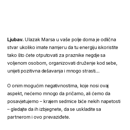
Ljubav.
Ulazak Marsa u vaše polje doma je odlična
stvar ukoliko imate namjeru da tu energiju iskoristite
tako što ćete otputovati za praznike negdje sa
voljenom osobom, organizovati druženje kod sebe,
unijeti pozitivna dešavanja i mnogo strasti…
O onim mogućim negativnostima, koje nosi ovaj
aspekt, nećemo mnogo da pričamo, ali ćemo da
posavjetujemo – krajem sedmice biće nekih napetosti
– gledajte da ih izbjegnete, da se uskladite sa
partnerom i ovo prevaziđete.