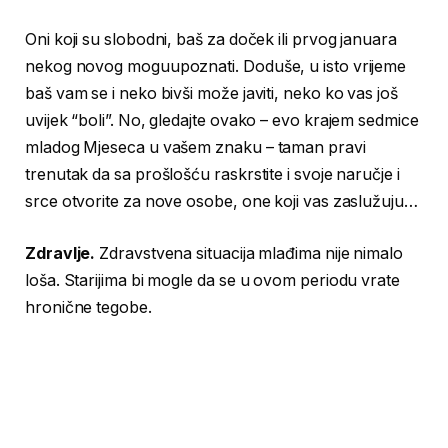
Oni koji su slobodni, baš za doček ili prvog januara
nekog novog moguupoznati. Doduše, u isto vrijeme
baš vam se i neko bivši može javiti, neko ko vas još
uvijek “boli”. No, gledajte ovako – evo krajem sedmice
mladog Mjeseca u vašem znaku – taman pravi
trenutak da sa prošlošću raskrstite i svoje naručje i
srce otvorite za nove osobe, one koji vas zaslužuju…
Zdravlje.
Zdravstvena situacija mlađima nije nimalo
loša. Starijima bi mogle da se u ovom periodu vrate
hronične tegobe.