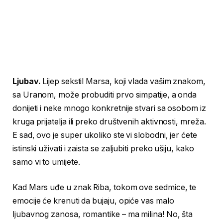
Ljubav.
Lijep sekstil Marsa, koji vlada vašim znakom,
sa Uranom, može probuditi prvo simpatije, a onda
donijeti i neke mnogo konkretnije stvari sa osobom iz
kruga prijatelja ili preko društvenih aktivnosti, mreža.
E sad, ovo je super ukoliko ste vi slobodni, jer ćete
istinski uživati i zaista se zaljubiti preko ušiju, kako
samo vi to umijete.
Kad Mars uđe u znak Riba, tokom ove sedmice, te
emocije će krenuti da bujaju, opiće vas malo
ljubavnog zanosa, romantike – ma milina! No, šta