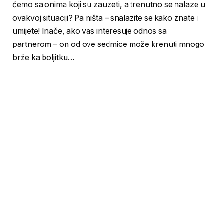
ćemo sa onima koji su zauzeti, a trenutno se nalaze u
ovakvoj situaciji? Pa ništa – snalazite se kako znate i
umijete! Inače, ako vas interesuje odnos sa
partnerom – on od ove sedmice može krenuti mnogo
brže ka boljitku…