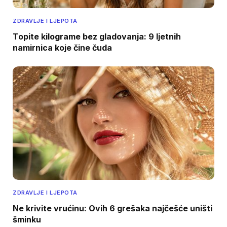
ZDRAVLJE I LJEPOTA
Topite kilograme bez gladovanja: 9 ljetnih
namirnica koje čine čuda
ZDRAVLJE I LJEPOTA
Ne krivite vrućinu: Ovih 6 grešaka najčešće uništi
šminku