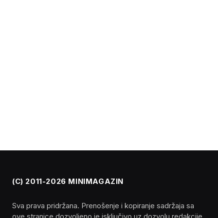
(C) 2011-2026 MINIMAGAZIN
Sva prava pridržana. Prenošenje i kopiranje sadržaja sa
ove stranice dozvoljeno je isključivo uz dozvolu redakcije