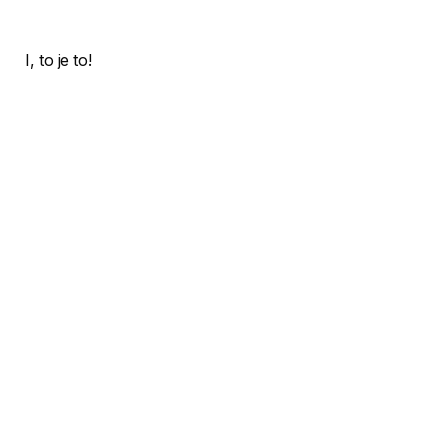
I, to je to!