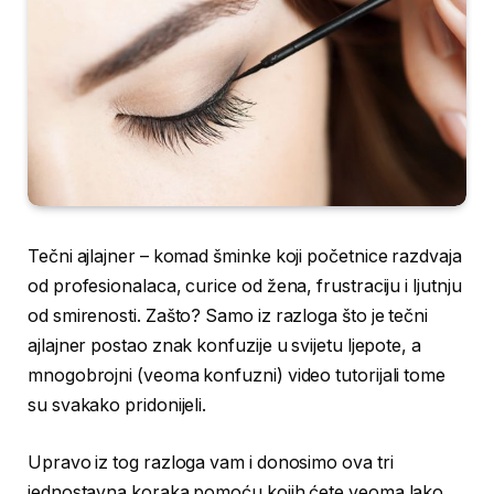
Tečni ajlajner – komad šminke koji početnice razdvaja
od profesionalaca, curice od žena, frustraciju i ljutnju
od smirenosti. Zašto? Samo iz razloga što je tečni
ajlajner postao znak konfuzije u svijetu ljepote, a
mnogobrojni (veoma konfuzni) video tutorijali tome
su svakako pridonijeli.
Upravo iz tog razloga vam i donosimo ova tri
jednostavna koraka pomoću kojih ćete veoma lako