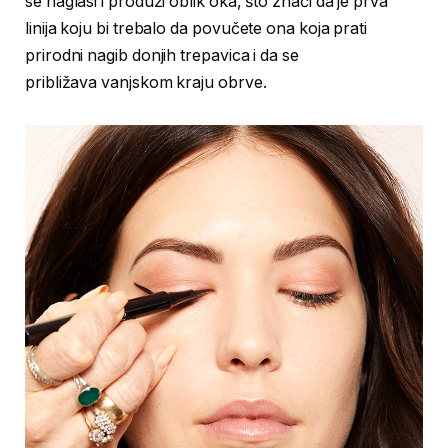
se naglasi i produži oblik oka, što znači da je prva
linija koju bi trebalo da povučete ona koja prati
prirodni nagib donjih trepavica i da se
približava vanjskom kraju obrve.