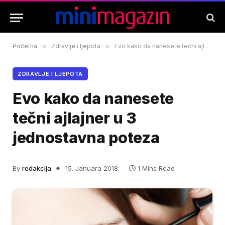
Početna
»
Zdravlje i ljepota
»
Evo kako da nanesete tečni ajlajner u 3 jednostavna poteza
ZDRAVLJE I LJEPOTA
Evo kako da nanesete
tečni ajlajner u 3
jednostavna poteza
By
redakcija
15. Januara 2018.
1 Mins Read