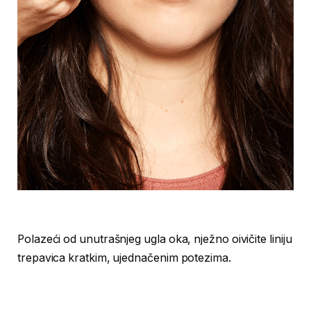
Polazeći od unutrašnjeg ugla oka, nježno oivičite liniju
trepavica kratkim, ujednačenim potezima.