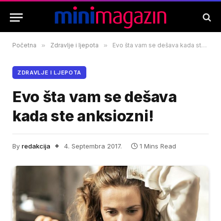
Početna
»
Zdravlje i ljepota
»
Evo šta vam se dešava kada ste anksiozni!
ZDRAVLJE I LJEPOTA
Evo šta vam se dešava
kada ste anksiozni!
By
redakcija
4. Septembra 2017.
1 Mins Read