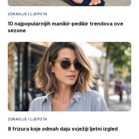
ZDRAVLJE I LJEPOTA
10 najpopularnijih manikir-pedikir trendova ove
sezone
ZDRAVLJE I LJEPOTA
8 frizura koje odmah daju svježiji ljetni izgled