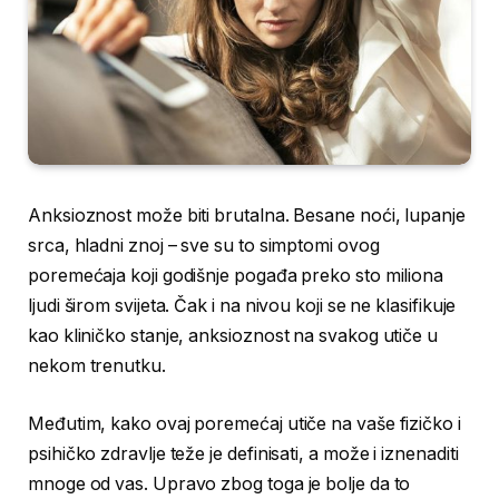
Anksioznost može biti brutalna. Besane noći, lupanje
srca, hladni znoj – sve su to simptomi ovog
poremećaja koji godišnje pogađa preko sto miliona
ljudi širom svijeta. Čak i na nivou koji se ne klasifikuje
kao kliničko stanje, anksioznost na svakog utiče u
nekom trenutku.
Međutim, kako ovaj poremećaj utiče na vaše fizičko i
psihičko zdravlje teže je definisati, a može i iznenaditi
mnoge od vas. Upravo zbog toga je bolje da to