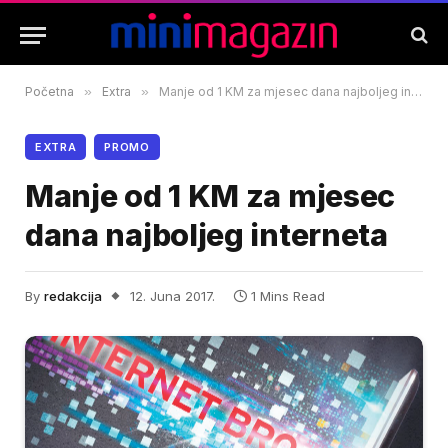
Početna
»
Extra
»
Manje od 1 KM za mjesec dana najboljeg interneta
EXTRA
PROMO
Manje od 1 KM za mjesec
dana najboljeg interneta
By
redakcija
12. Juna 2017.
1 Mins Read