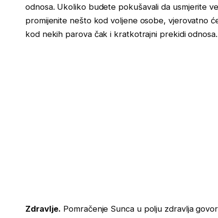
odnosa. Ukoliko budete pokušavali da usmjerite vezu
promijenite nešto kod voljene osobe, vjerovatno će
kod nekih parova čak i kratkotrajni prekidi odnosa.
Zdravlje.
Pomračenje Sunca u polju zdravlja govori 