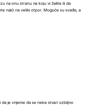
 na onu stranu na koju vi želite ili da
te naići na veliki otpor. Moguće su svađe, a
da je vrijeme da se neke stvari ozbiljno