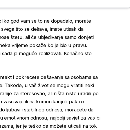
oliko god vam se to ne dopadalo, morate
g svega što se dešava, imate utisak da
ose štetu, ali će ubjeđivanje samo donijeti
 neka vrijeme pokaže ko je bio u pravu.
 sada je moguće realizovati. Konačno ste
ntakt i pokrećete dešavanja sa osobama sa
se. Takođe, u vaš život se mogu vratiti neki
ranije zainteresovao, ali ništa niste uradili po
asnivaju ili na komunikaciji ili pak na
 do ljubavi i stabilnog odnosa, moraćete da
e u emotivnom odnosu, najbolji savjet za vas bi
ezama, jer je teško da možete uticati na tok