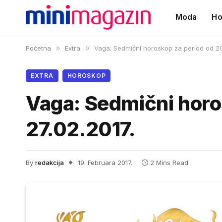
Moda
Ho
Početna
»
Extra
»
Vaga: Sedmični horoskop za period od 20.
EXTRA
HOROSKOP
Vaga: Sedmični horo
27.02.2017.
By
redakcija
19. Februara 2017.
2 Mins Read