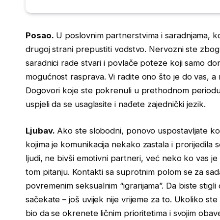
Posao.
U poslovnim partnerstvima i saradnjama, k
drugoj strani prepustiti vodstvo. Nervozni ste zbo
saradnici rade stvari i povlače poteze koji samo don
mogućnost rasprava. Vi radite ono što je do vas, a
Dogovori koje ste pokrenuli u prethodnom periodu
uspjeli da se usaglasite i nađete zajednički jezik.
Ljubav.
Ako ste slobodni, ponovo uspostavljate ko
kojima je komunikacija nekako zastala i prorijedila 
ljudi, ne bivši emotivni partneri, već neko ko vas je 
tom pitanju. Kontakti sa suprotnim polom se za sada z
povremenim seksualnim “igrarijama”. Da biste stigli
sačekate – još uvijek nije vrijeme za to. Ukoliko st
bio da se okrenete ličnim prioritetima i svojim obav