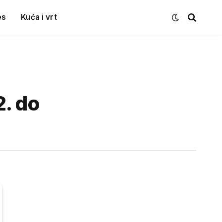
es
Kuća i vrt
. do