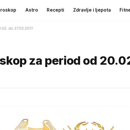
roskop
Astro
Recepti
Zdravlje i ljepota
Fitn
02. do 27.02.2017.
skop za period od 20.02