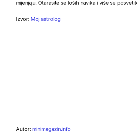
mijenjaju. Otarasite se loših navika i više se posvet
Izvor:
Moj astrolog
Autor:
minimagazin.info