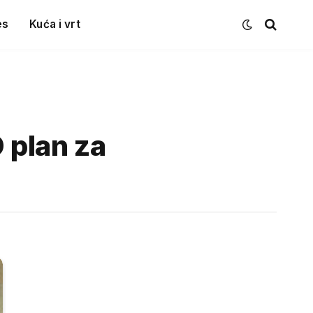
es
Kuća i vrt
 plan za