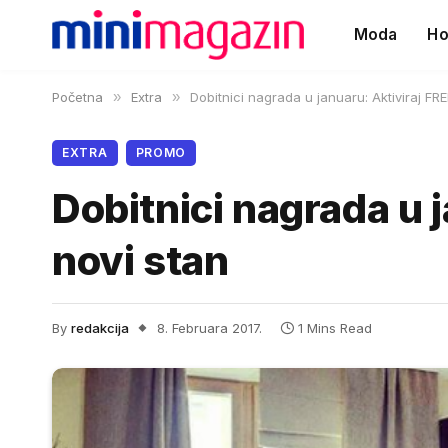
Moda
Ho
Početna
»
Extra
»
Dobitnici nagrada u januaru: Aktiviraj FR
EXTRA
PROMO
Dobitnici nagrada u 
novi stan
By
redakcija
8. Februara 2017.
1 Mins Read