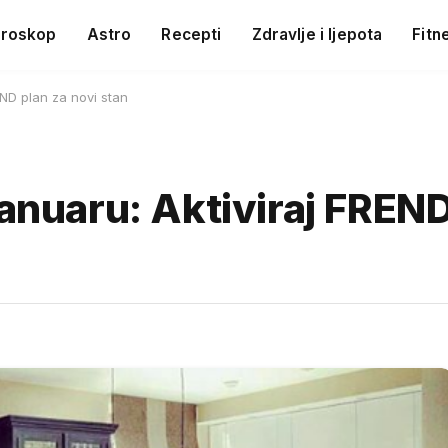
roskop
Astro
Recepti
Zdravlje i ljepota
Fitn
END plan za novi stan
januaru: Aktiviraj FREND