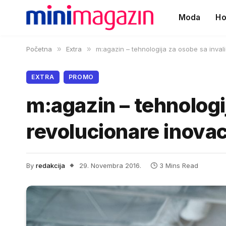
Moda
Ho
Početna
»
Extra
»
m:agazin – tehnologija za osobe sa invali
EXTRA
PROMO
m:agazin – tehnologi
revolucionare inovac
By
redakcija
29. Novembra 2016.
3 Mins Read