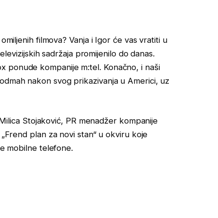
miljenih filmova? Vanja i Igor će vas vratiti u
televizijskih sadržaja promijenilo do danas.
x ponude kompanije m:tel. Konačno, i naši
 odmah nakon svog prikazivanja u Americi, uz
 i Milica Stojaković, PR menadžer kompanije
 „Frend plan za novi stan“ u okviru koje
te mobilne telefone.