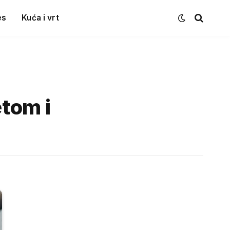
es
Kuća i vrt
etom i