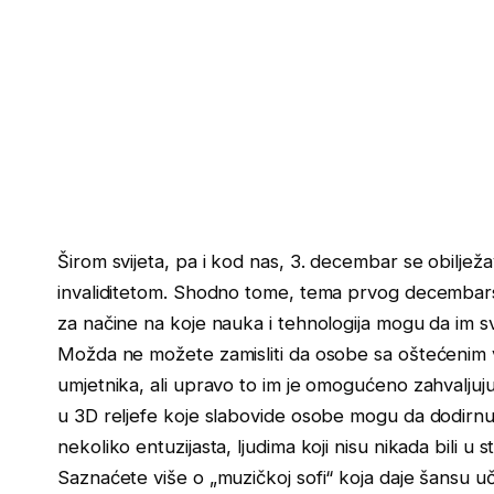
Širom svijeta, pa i kod nas, 3. decembar se obilj
invaliditetom. Shodno tome, tema prvog decembars
za načine na koje nauka i tehnologija mogu da im sv
Možda ne možete zamisliti da osobe sa oštećenim 
umjetnika, ali upravo to im je omogućeno zahvaljuj
u 3D reljefe koje slabovide osobe mogu da dodirnu.
nekoliko entuzijasta, ljudima koji nisu nikada bili u
Saznaćete više o „muzičkoj sofi“ koja daje šansu u