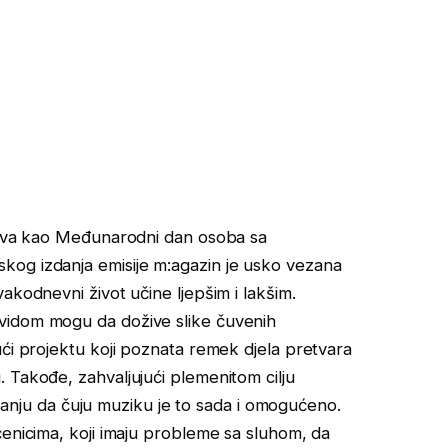
ežava kao Međunarodni dan osoba sa
kog izdanja emisije m:agazin je usko vezana
akodnevni život učine ljepšim i lakšim.
vidom mogu da dožive slike čuvenih
ući projektu koji poznata remek djela pretvara
 Takođe, zahvaljujući plemenitom cilju
 stanju da čuju muziku je to sada i omogućeno.
čenicima, koji imaju probleme sa sluhom, da