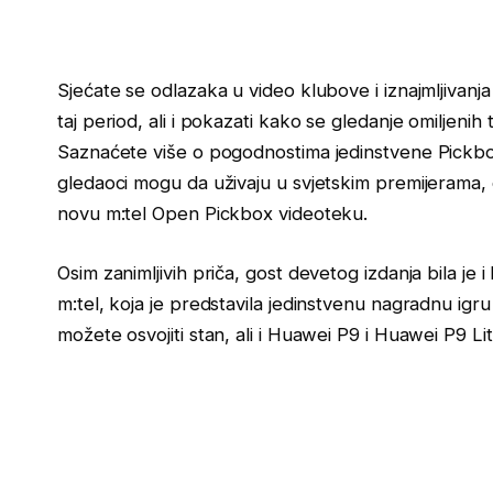
Sjećate se odlazaka u video klubove i iznajmljivanja o
taj period, ali i pokazati kako se gledanje omiljenih 
Saznaćete više o pogodnostima jedinstvene Pickbo
gledaoci mogu da uživaju u svjetskim premijerama,
novu m:tel Open Pickbox videoteku.
Osim zanimljivih priča, gost devetog izdanja bila je
m:tel, koja je predstavila jedinstvenu nagradnu igru
možete osvojiti stan, ali i Huawei P9 i Huawei P9 Li