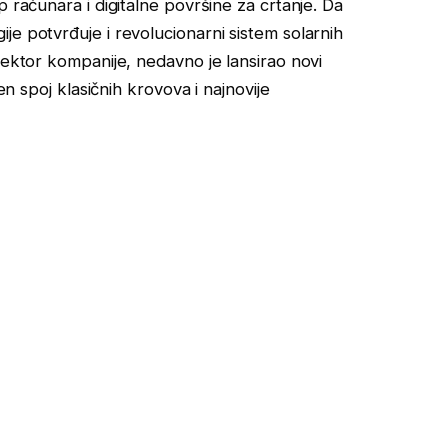
p računara i digitalne površine za crtanje. Da
je potvrđuje i revolucionarni sistem solarnih
rektor kompanije, nedavno je lansirao novi
en spoj klasičnih krovova i najnovije