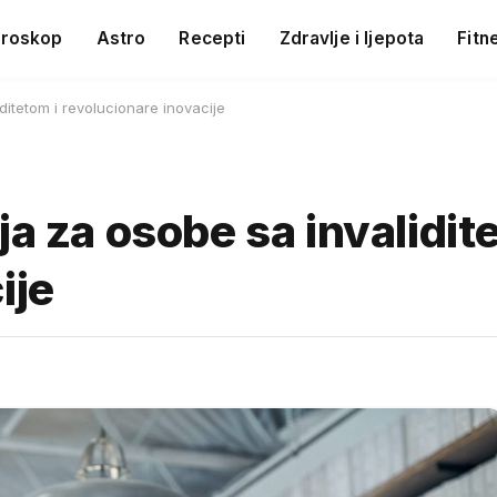
roskop
Astro
Recepti
Zdravlje i ljepota
Fitn
ditetom i revolucionare inovacije
ja za osobe sa invalidit
ije