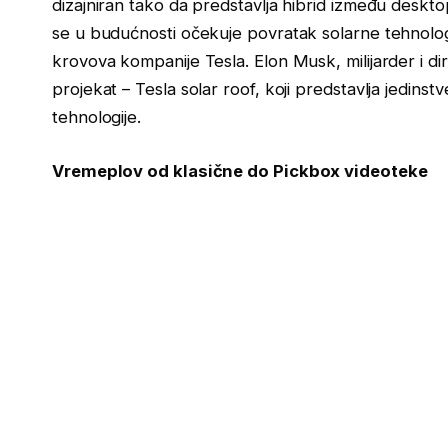
dizajniran tako da predstavlja hibrid između deskto
se u budućnosti očekuje povratak solarne tehnologi
krovova kompanije Tesla. Elon Musk, milijarder i di
projekat – Tesla solar roof, koji predstavlja jedinstv
tehnologije.
Vremeplov od klasične do Pickbox videoteke