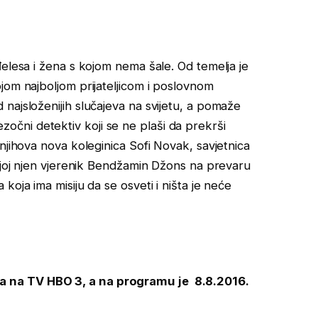
đelesa i žena s kojom nema šale. Od temelja je
jom najboljom prijateljicom i poslovnom
najsloženijih slučajeva na svijetu, a pomaže
 bezočni detektiv koji se ne plaši da prekrši
njihova nova koleginica Sofi Novak, savjetnica
d joj njen vjerenik Bendžamin Džons na prevaru
oja ima misiju da se osveti i ništa je neće
 na TV HBO 3, a na programu je 8.8.2016.