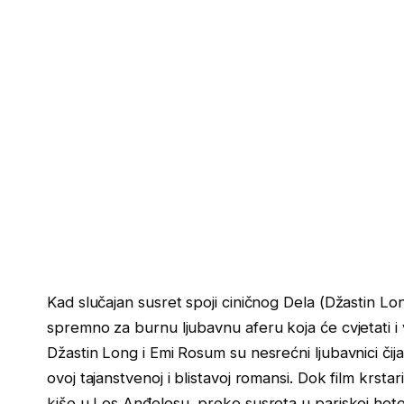
Kad slučajan susret spoji ciničnog Dela (Džastin Lo
spremno za burnu ljubavnu aferu koja će cvjetati i
Džastin Long i Emi Rosum su nesrećni ljubavnici čija
ovoj tajanstvenoj i blistavoj romansi. Dok film krst
kiše u Los Anđelesu, preko susreta u pariskoj hot