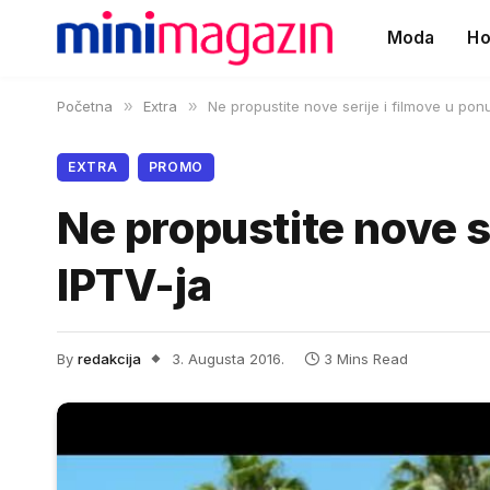
Moda
Ho
Početna
»
Extra
»
Ne propustite nove serije i filmove u po
EXTRA
PROMO
Ne propustite nove s
IPTV-ja
By
redakcija
3. Augusta 2016.
3 Mins Read