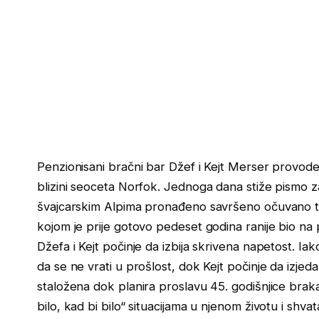
Penzionisani bračni bar Džef i Kejt Merser provod
blizini seoceta Norfok. Jednoga dana stiže pismo 
švajcarskim Alpima pronađeno savršeno očuvano tij
kojom je prije gotovo pedeset godina ranije bio na 
Džefa i Kejt počinje da izbija skrivena napetost. I
da se ne vrati u prošlost, dok Kejt počinje da izjed
staložena dok planira proslavu 45. godišnjice braka,
bilo, kad bi bilo“ situacijama u njenom životu i sh