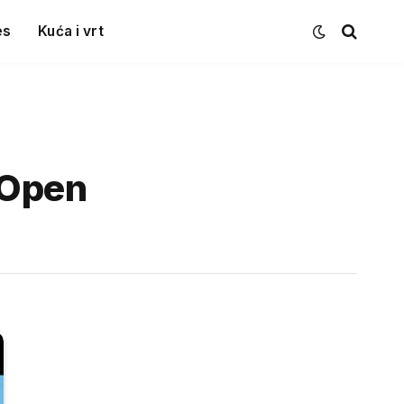
es
Kuća i vrt
i Open