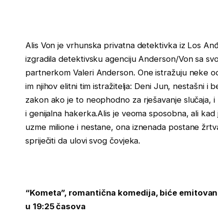
Alis Von je vrhunska privatna detektivka iz Los An
izgradila detektivsku agenciju Anderson/Von sa svo
partnerkom Valeri Anderson. One istražuju neke od 
im njihov elitni tim istražitelja: Deni Jun, nestašni i
zakon ako je to neophodno za rješavanje slučaja, i 
i genijalna hakerka.Alis je veoma sposobna, ali ka
uzme milione i nestane, ona iznenada postane žrtva k
spriječiti da ulovi svog čovjeka.
“Kometa”,
romantična komedija, biće emitovana
u 19:25 časova