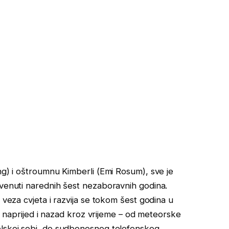
ng) i oštroumnu Kimberli (Emi Rosum), sve je
 venuti narednih šest nezaboravnih godina.
 veza cvjeta i razvija se tokom šest godina u
ari naprijed i nazad kroz vrijeme – od meteorske
elskoj sobi, do sudbonosnog telefonskog