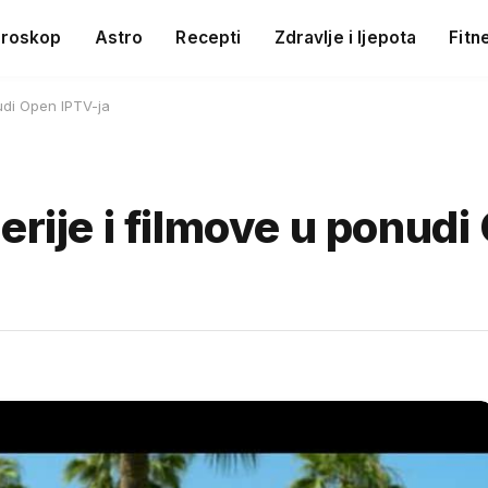
roskop
Astro
Recepti
Zdravlje i ljepota
Fitn
nudi Open IPTV-ja
erije i filmove u ponud