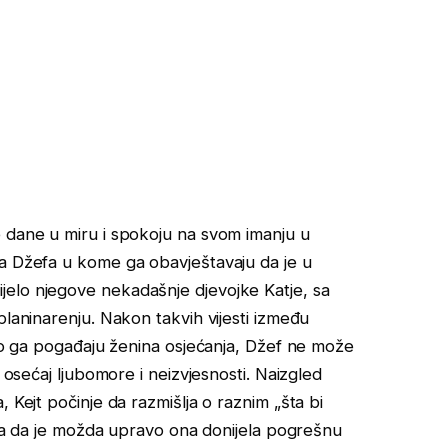
e dane u miru i spokoju na svom imanju u
za Džefa u kome ga obavještavaju da je u
elo njegove nekadašnje djevojke Katje, sa
planinarenju. Nakon takvih vijesti između
ako ga pogađaju ženina osjećanja, Džef ne može
a osećaj ljubomore i neizvjesnosti. Naizgled
 Kejt počinje da razmišlja o raznim „šta bi
vata da je možda upravo ona donijela pogrešnu