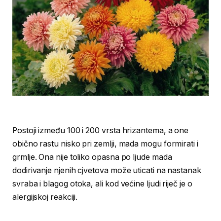
Postoji između 100 i 200 vrsta hrizantema, a one
obično rastu nisko pri zemlji, mada mogu formirati i
grmlje. Ona nije toliko opasna po ljude mada
dodirivanje njenih cjvetova može uticati na nastanak
svraba i blagog otoka, ali kod većine ljudi riječ je o
alergijskoj reakciji.