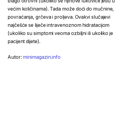
blago otrovni (ukoliko se njihove lukovice jedu u
većim količinama). Tada može doći do mučnine,
povraćanja, grčeva i proljeva. Ovakvi slučajevi
najčešće se liječe intravenoznom hidratacijom
(ukoliko su simptomi veoma ozbiljni ili ukoliko je
pacijent dijete).
Autor:
minimagazin.info