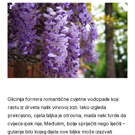
Glicinija formira romantične cvjetne vodopade koji
rastu iz drveta nalik vinovoj lozi. Iako izgleda
prekrasno, cijela biljka je otrovna, mada neki tvrde da
cvijeće ipak nije. Međutim, bolje spriječiti nego liječiti –
gutanje bilo kojeg dijela ove biljke može izazvati