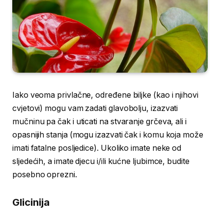
Iako veoma privlačne, određene biljke (kao i njihovi
cvjetovi) mogu vam zadati glavobolju, izazvati
mučninu pa čak i uticati na stvaranje grčeva, ali i
opasnijih stanja (mogu izazvati čak i komu koja može
imati fatalne posljedice). Ukoliko imate neke od
sljedećih, a imate djecu i/ili kućne ljubimce, budite
posebno oprezni.
Glicinija