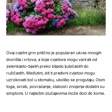
Ovaj cvjetni grm prilično je popularan ukras mnogih
dvorišta i vrtova, a boje cvjetova mogu varirati od
zelenkasto-bijelih preko blijedo ljubičastih do
ružičastih. Međutim, isti ti predivni cvjetovi mogu
uzrokovati bol u stomaku, ukoliko se progutaju. Osim
toga, svrab, povraćanje, slabost i znojenje dodatni su
simptomi. U najtežim slučajevima može doći do kome.