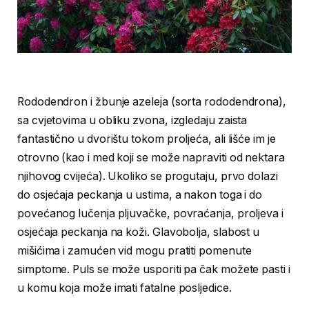
Rododendron i žbunje azeleja (sorta rododendrona),
sa cvjetovima u obliku zvona, izgledaju zaista
fantastično u dvorištu tokom proljeća, ali lišće im je
otrovno (kao i med koji se može napraviti od nektara
njihovog cvijeća). Ukoliko se progutaju, prvo dolazi
do osjećaja peckanja u ustima, a nakon toga i do
povećanog lučenja pljuvačke, povraćanja, proljeva i
osjećaja peckanja na koži. Glavobolja, slabost u
mišićima i zamućen vid mogu pratiti pomenute
simptome. Puls se može usporiti pa čak možete pasti i
u komu koja može imati fatalne posljedice.