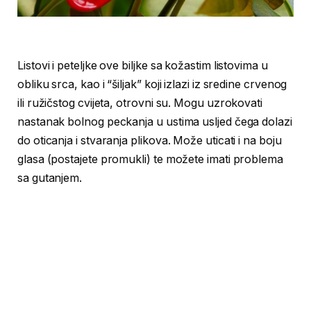
Listovi i peteljke ove biljke sa kožastim listovima u
obliku srca, kao i “šiljak” koji izlazi iz sredine crvenog
ili ružičstog cvijeta, otrovni su. Mogu uzrokovati
nastanak bolnog peckanja u ustima usljed čega dolazi
do oticanja i stvaranja plikova. Može uticati i na boju
glasa (postajete promukli) te možete imati problema
sa gutanjem.