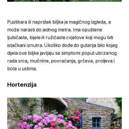
Pustikara ili naprstak biljka je magičnog izgleda, a
može narasti do jednog metra. Ima opuštene
ljubičaste, bijele ili ružičaste cvjetove koji mogu biti
istačkani iznutra. Ukoliko dođe do gutanja bilo kojeg
dijela ove biljke javljaju se simptomi poput ubrzanog
rada srca, mučnine, povraćanja, grčeva, proljeva i
bola u ustima.
Hortenzija