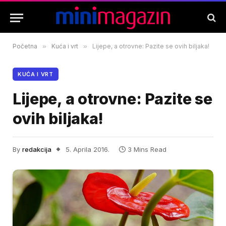
Početna
»
Kuća i vrt
»
Lijepe, a otrovne: Pazite se ovih biljaka!
KUĆA I VRT
Lijepe, a otrovne: Pazite se
ovih biljaka!
By
redakcija
5. Aprila 2016.
3 Mins Read