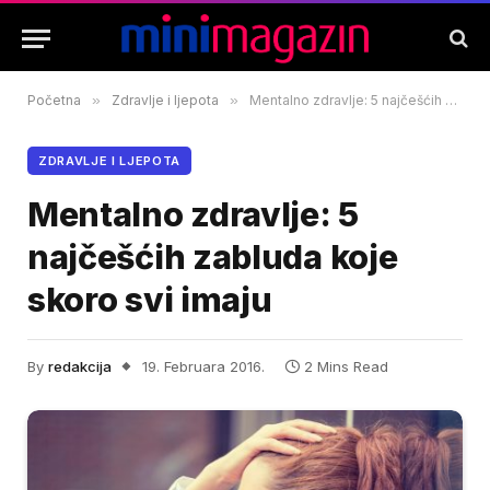
Početna
»
Zdravlje i ljepota
»
Mentalno zdravlje: 5 najčešćih zabluda koje skoro svi imaju
ZDRAVLJE I LJEPOTA
Mentalno zdravlje: 5
najčešćih zabluda koje
skoro svi imaju
By
redakcija
19. Februara 2016.
2 Mins Read