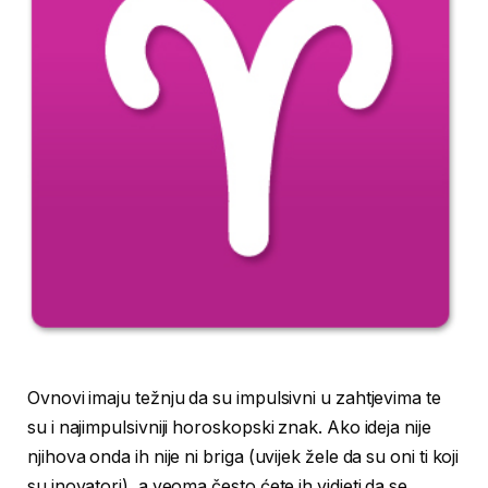
Ovnovi imaju težnju da su impulsivni u zahtjevima te
su i najimpulsivniji horoskopski znak. Ako ideja nije
njihova onda ih nije ni briga (uvijek žele da su oni ti koji
su inovatori), a veoma često ćete ih vidjeti da se