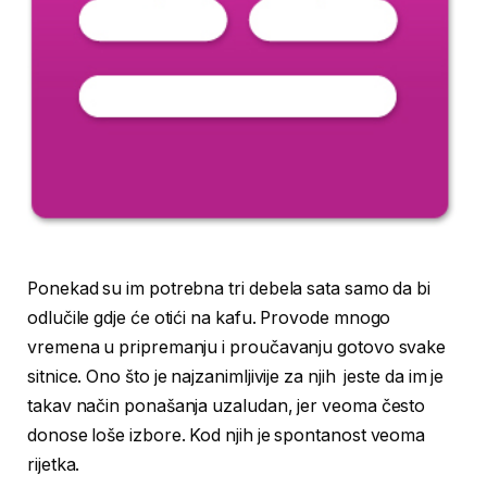
Ponekad su im potrebna tri debela sata samo da bi
odlučile gdje će otići na kafu. Provode mnogo
vremena u pripremanju i proučavanju gotovo svake
sitnice. Ono što je najzanimljivije za njih jeste da im je
takav način ponašanja uzaludan, jer veoma često
donose loše izbore. Kod njih je spontanost veoma
rijetka.