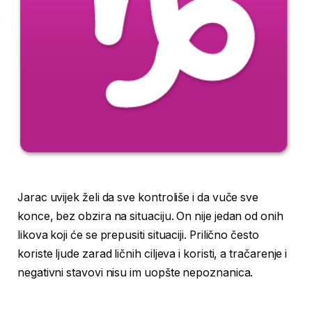
Jarac uvijek želi da sve kontroliše i da vuče sve
konce, bez obzira na situaciju. On nije jedan od onih
likova koji će se prepusiti situaciji. Prilično često
koriste ljude zarad ličnih ciljeva i koristi, a tračarenje i
negativni stavovi nisu im uopšte nepoznanica.