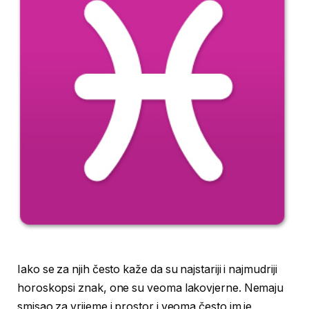
Iako se za njih često kaže da su najstariji i najmudriji
horoskopsi znak, one su veoma lakovjerne. Nemaju
smisao za vrijeme i prostor i veoma često im je