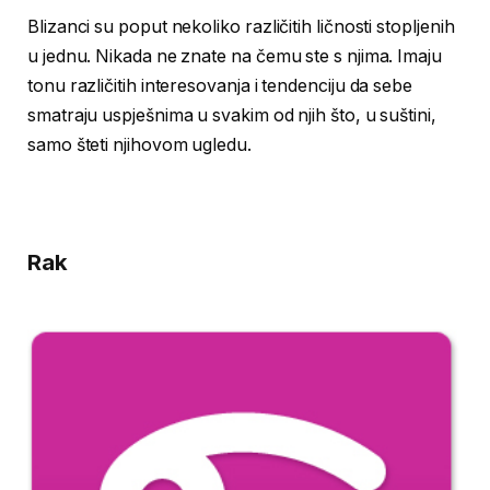
Blizanci su poput nekoliko različitih ličnosti stopljenih
u jednu. Nikada ne znate na čemu ste s njima. Imaju
tonu različitih interesovanja i tendenciju da sebe
smatraju uspješnima u svakim od njih što, u suštini,
samo šteti njihovom ugledu.
Rak