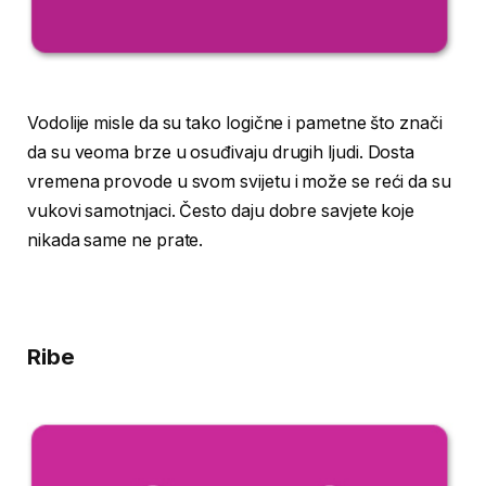
Vodolije misle da su tako logične i pametne što znači
da su veoma brze u osuđivaju drugih ljudi. Dosta
vremena provode u svom svijetu i može se reći da su
vukovi samotnjaci. Često daju dobre savjete koje
nikada same ne prate.
Ribe