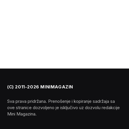
(C) 2011-2026 MINIMAGAZIN
Sva prava pridržana. Prenošenje i kopiranje sadržaja sa
ove stranice dozvoljeno je isključivo uz dozvolu redakcije
Mini Magazina.