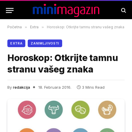
Početna
»
Extra
»
Horoskop: Otkrijte tamnu stranu vašeg znaka
EXTRA
ZANIMLJIVOSTI
Horoskop: Otkrijte tamnu
stranu vašeg znaka
By
redakcija
18. Februara 2016.
3 Mins Read