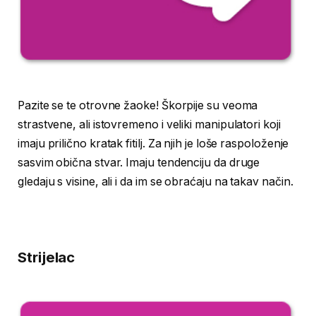
Pazite se te otrovne žaoke! Škorpije su veoma
strastvene, ali istovremeno i veliki manipulatori koji
imaju prilično kratak fitilj. Za njih je loše raspoloženje
sasvim obična stvar. Imaju tendenciju da druge
gledaju s visine, ali i da im se obraćaju na takav način.
Strijelac