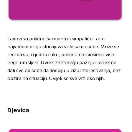
Lavovi su prilično šarmantni i simpatični, ali u
najvećem broju slučajeva vole samo sebe. Može se
reći da su, u jednu ruku, prilično narciosidni i više
nego umišljeni. Uvijek zahtijevaju pažnju i uvijek će
dati sve od sebe da dospiju u žižu interesovanja, bez
obzira na situaciju. Uvijek se sve vrti oko njih.
Djevica