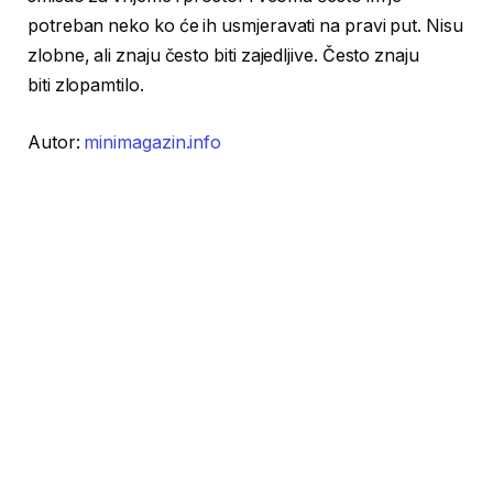
potreban neko ko će ih usmjeravati na pravi put. Nisu
zlobne, ali znaju često biti zajedljive. Često znaju
biti zlopamtilo.
Autor:
minimagazin.info