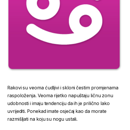
Rakovi su veoma ćudljivi i skloni čestim promjenama
raspoloženja. Veoma rijetko napuštaju ličnu zonu
udobnosti i imaju tendenciju da ih je prilično lako
uvrijediti. Ponekad imate osjećaj kao da morate
razmišljati na koju su nogu ustali.