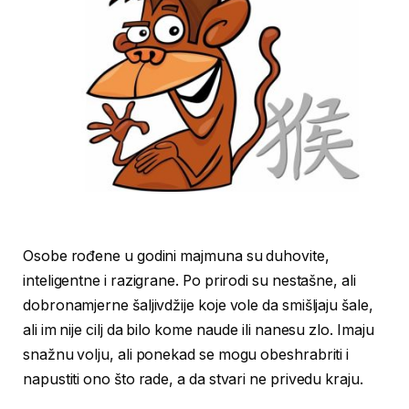
Osobe rođene u godini majmuna su duhovite,
inteligentne i razigrane. Po prirodi su nestašne, ali
dobronamjerne šaljivdžije koje vole da smišljaju šale,
ali im nije cilj da bilo kome naude ili nanesu zlo. Imaju
snažnu volju, ali ponekad se mogu obeshrabriti i
napustiti ono što rade, a da stvari ne privedu kraju.