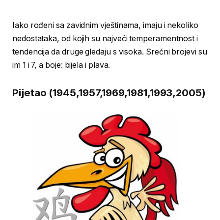
Iako rođeni sa zavidnim vještinama, imaju i nekoliko
nedostataka, od kojih su najveći temperamentnost i
tendencija da druge gledaju s visoka. Srećni brojevi su
im 1 i 7, a boje: bijela i plava.
Pijetao (1945,1957,1969,1981,1993,2005)