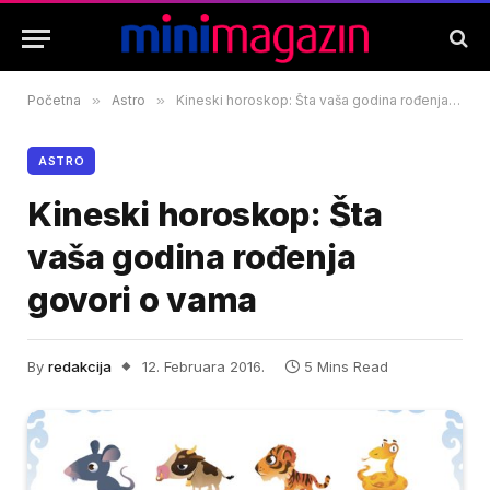
Početna
»
Astro
»
Kineski horoskop: Šta vaša godina rođenja govori o vama
ASTRO
Kineski horoskop: Šta
vaša godina rođenja
govori o vama
By
redakcija
12. Februara 2016.
5 Mins Read