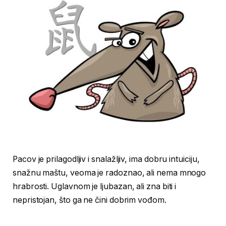
Pacov je prilagodljiv i snalažljiv, ima dobru intuiciju,
snažnu maštu, veoma je radoznao, ali nema mnogo
hrabrosti. Uglavnom je ljubazan, ali zna biti i
nepristojan, što ga ne čini dobrim vođom.