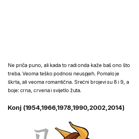
Ne priča puno, ali kada to radi onda kaže baš ono što
treba. Veoma teško podnosi neuspjeh. Pomalo je
škrta, ali veoma romantična. Srećni brojevi su 8 i 9, a
boje: crna, crvena i svijetlo žuta.
Konj (1954,1966,1978,1990,2002,2014)