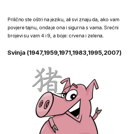
Prilično ste oštri na jeziku, ali svi znaju da, ako vam
povjere tajnu, onda je ona i sigurna s vama. Srećni
brojevi su vam 4 i 9, a boje: crvena i zelena.
Svinja (1947,1959,1971,1983,1995,2007)