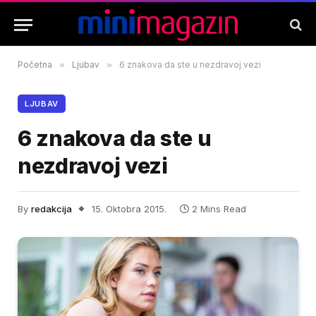
Početna
»
Ljubav
»
6 znakova da ste u nezdravoj vezi
LJUBAV
6 znakova da ste u
nezdravoj vezi
By
redakcija
15. Oktobra 2015.
2 Mins Read