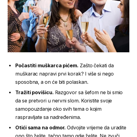
Počastiti muškarca pićem.
Zašto čekati da
muškarac napravi prvi korak? I više si nego
sposobna, a on će biti polaskan.
Tražiti povišicu.
Razgovor sa šefom ne bi smio
da se pretvori u nervni slom. Koristite svoje
samopouzdanje oko svih tema o kojim
raspravljate sa nadređenima.
Otići sama na odmor.
Odvojite vrijeme da uradite
ono što želite, tačno tamo gdje želite. Ne zvuči