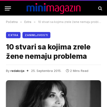
Početna
»
Extra
»
10 stvari sa kojima zrele žene nemaju problema
EXTRA
ZANIMLJIVOSTI
10 stvari sa kojima zrele
žene nemaju problema
By
redakcija
25. Septembra 2015.
2 Mins Read