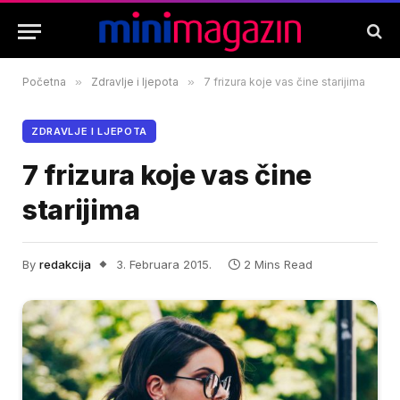
Početna
»
Zdravlje i ljepota
»
7 frizura koje vas čine starijima
ZDRAVLJE I LJEPOTA
7 frizura koje vas čine
starijima
By
redakcija
3. Februara 2015.
2 Mins Read