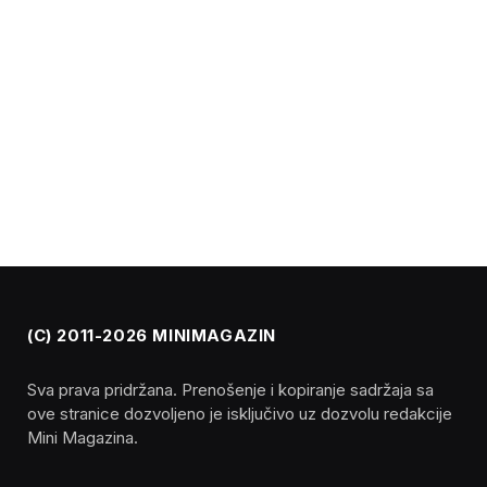
(C) 2011-2026 MINIMAGAZIN
Sva prava pridržana. Prenošenje i kopiranje sadržaja sa
ove stranice dozvoljeno je isključivo uz dozvolu redakcije
Mini Magazina.