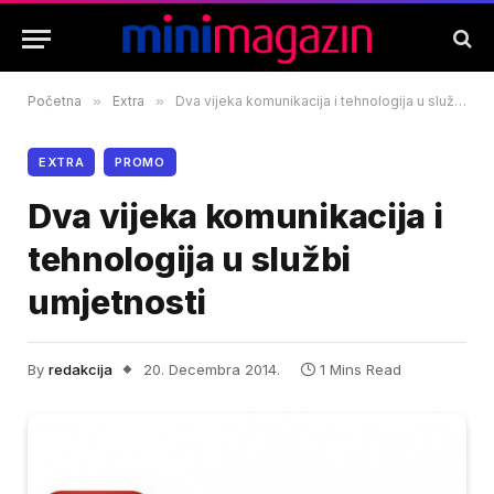
Početna
»
Extra
»
Dva vijeka komunikacija i tehnologija u službi umjetnosti
EXTRA
PROMO
Dva vijeka komunikacija i
tehnologija u službi
umjetnosti
By
redakcija
20. Decembra 2014.
1 Mins Read