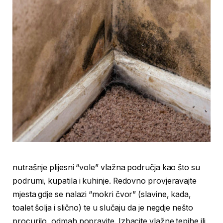
nutrašnje plijesni “vole” vlažna područja kao što su
podrumi, kupatila i kuhinje. Redovno provjeravajte
mjesta gdje se nalazi “mokri čvor” (slavine, kada,
toalet šolja i slično) te u slučaju da je negdje nešto
procurilo, odmah popravite. Izbacite vlažne tepihe ili