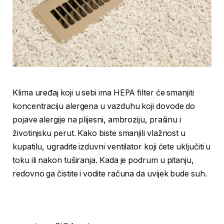
Klima uređaj koji u sebi ima HEPA filter će smanjiti
koncentraciju alergena u vazduhu koji dovode do
pojave alergije na plijesni, ambroziju, prašinu i
životinjsku perut. Kako biste smanjili vlažnost u
kupatilu, ugradite izduvni ventilator koji ćete uključiti u
toku ili nakon tuširanja. Kada je podrum u pitanju,
redovno ga čistite i vodite računa da uvijek bude suh.