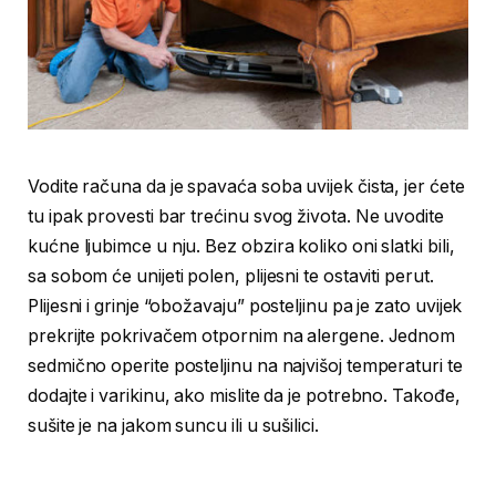
Vodite računa da je spavaća soba uvijek čista, jer ćete
tu ipak provesti bar trećinu svog života. Ne uvodite
kućne ljubimce u nju. Bez obzira koliko oni slatki bili,
sa sobom će unijeti polen, plijesni te ostaviti perut.
Plijesni i grinje “obožavaju” posteljinu pa je zato uvijek
prekrijte pokrivačem otpornim na alergene. Jednom
sedmično operite posteljinu na najvišoj temperaturi te
dodajte i varikinu, ako mislite da je potrebno. Takođe,
sušite je na jakom suncu ili u sušilici.