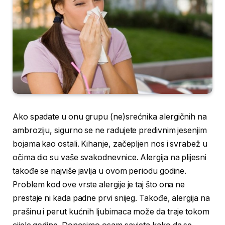
Ako spadate u onu grupu (ne)srećnika alergičnih na
ambroziju, sigurno se ne radujete predivnim jesenjim
bojama kao ostali. Kihanje, začepljen nos i svrabež u
očima dio su vaše svakodnevnice. Alergija na plijesni
takođe se najviše javlja u ovom periodu godine.
Problem kod ove vrste alergije je taj što ona ne
prestaje ni kada padne prvi snijeg. Takođe, alergija na
prašinu i perut kućnih ljubimaca može da traje tokom