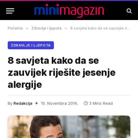
Početna
»
Zdravlje i ljepota
»
8 savjeta kako da se zauvijek riješite jesenje alergije
ZDRAVLJE I LJEPOTA
8 savjeta kako da se
zauvijek riješite jesenje
alergije
By
Redakcija
10. Novembra 2014.
3 Mins Read