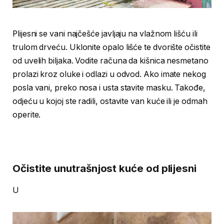
Plijesni se vani najčešće javljaju na vlažnom lišću ili
trulom drveću. Uklonite opalo lišće te dvorište očistite
od uvelih biljaka. Vodite računa da kišnica nesmetano
prolazi kroz oluke i odlazi u odvod. Ako imate nekog
posla vani, preko nosa i usta stavite masku. Takođe,
odjeću u kojoj ste radili, ostavite van kuće ili je odmah
operite.
Očistite unutrašnjost kuće od plijesni
U