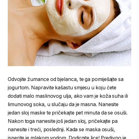
Odvojite žumance od bjelanca, te ga pomiješajte sa
jogurtom. Napravite kašastu smjesu u koju ćete
dodati malo maslinovog ulja, ako vam je koža suha ili
limunovog soka, u slučaju da je masna. Nanesite
jedan sloj maske te pričekajte pet minuta da se osuši.
Nakon toga nanesite još jedan sloj, pričekajte pa
nanesite i treći, poslednji. Kada se maska osuši,
isperite je mlakom vodom. Dodirnite lice! Predivno je,