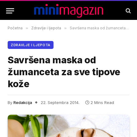
Početna
»
Zdravlje i ljepota
»
Savršena maska od žumanceta za sve tipove kože
ZDRAVLJE I LJEPOTA
Savršena maska od
žumanceta za sve tipove
kože
By
Redakcija
22. Septembra 2014.
2 Mins Read