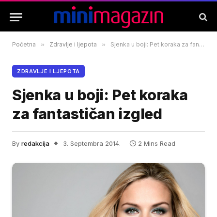
Početna
»
Zdravlje i ljepota
»
Sjenka u boji: Pet koraka za fantastičan izgled
ZDRAVLJE I LJEPOTA
Sjenka u boji: Pet koraka
za fantastičan izgled
By
redakcija
3. Septembra 2014.
2 Mins Read