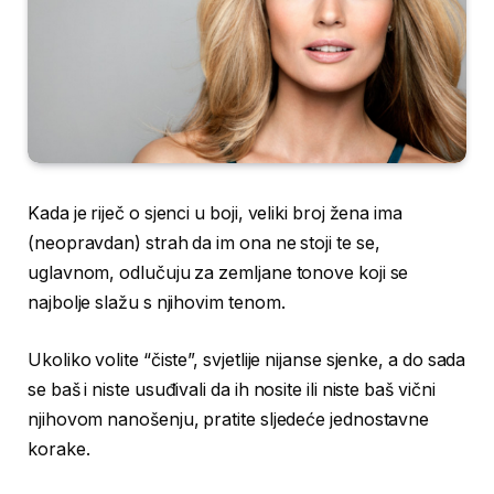
Kada je riječ o sjenci u boji, veliki broj žena ima
(neopravdan) strah da im ona ne stoji te se,
uglavnom, odlučuju za zemljane tonove koji se
najbolje slažu s njihovim tenom.
Ukoliko volite “čiste”, svjetlije nijanse sjenke, a do sada
se baš i niste usuđivali da ih nosite ili niste baš vični
njihovom nanošenju, pratite sljedeće jednostavne
korake.