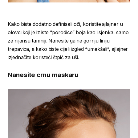
Kako biste dodatno definisali oči, koristite ajlajner u
olovci koji je iz iste “porodice” boja kao i sjenka, samo
za nijansu tamniji. Nanesite ga na gornju liniju
trepavica, a kako biste cijeli izgled “umekšali”, ajlajner
izjednačite koristeći štpić za uši.
Nanesite crnu maskaru