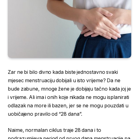
Zar ne bi bilo divno kada biste jednostavno svaki
mjesec menstruaciju dobijali u isto vrijeme? Da ne
bude zabune, mnoge žene je dobijaju tačno kada joj je
i vrijeme. Ali ima i onih koje nikada ne mogu isplanirati
odlazak na more ili bazen, jer se ne mogu pouzdati u
uobičajeno pravilo od “28 dana”.
Naime, normalan ciklus traje 28 dana i to
podrazumijeva period od prvog dana menstruacije pa