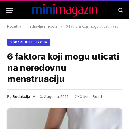
Početna
»
Zdravlje i ljepota
»
6 faktora koji mogu uticati na neredovnu menstruaciju
ZDRAVLJE I LJEPOTA
6 faktora koji mogu uticati
na neredovnu
menstruaciju
By
Redakcija
13. Augusta 2014.
3 Mins Read