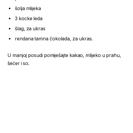
šolja mlijeka
3 kocke leda
šlag, za ukras
rendana tamna čokolada, za ukras.
U manjoj posudi pomiješajte kakao, mlijeko u prahu,
šećer i so.