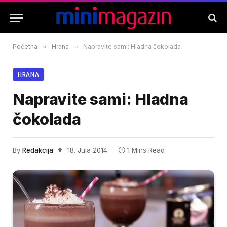
Početna
»
Hrana
»
Napravite sami: Hladna čokolada
HRANA
Napravite sami: Hladna
čokolada
By
Redakcija
18. Jula 2014.
1 Mins Read