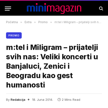
Početna
»
Extra
»
Promo
»
m:tel i Miligram – prijatelji svih nas: Veliki koncerti u Banjaluci, Zenici i Beogradu kao gest humanosti
PROMO
m:tel i Miligram – prijatelji
svih nas: Veliki koncerti u
Banjaluci, Zenici i
Beogradu kao gest
humanosti
By
Redakcija
18. Juna 2014.
2 Mins Read