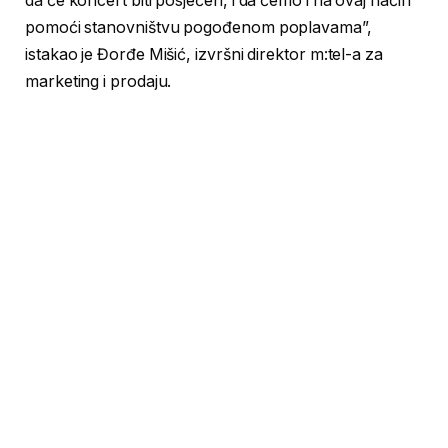
da će koncert biti posjećen, i da ćemo i na ovaj način
pomoći stanovništvu pogođenom poplavama”,
istakao je Đorđe Mišić, izvršni direktor m:tel-a za
marketing i prodaju.