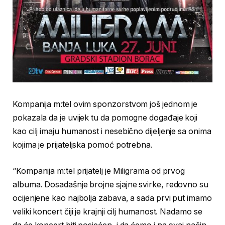
Kompanija m:tel ovim sponzorstvom još jednom je
pokazala da je uvijek tu da pomogne događaje koji
kao cilj imaju humanost i nesebično dijeljenje sa onima
kojima je prijateljska pomoć potrebna.
“Kompanija m:tel prijatelj je Miligrama od prvog
albuma. Dosadašnje brojne sjajne svirke, redovno su
ocijenjene kao najbolja zabava, a sada prvi put imamo
veliki koncert čiji je krajnji cilj humanost. Nadamo se