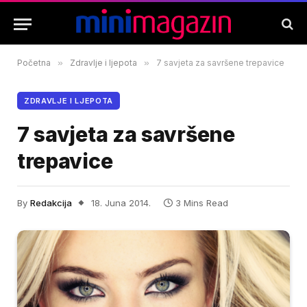
Početna
»
Zdravlje i ljepota
»
7 savjeta za savršene trepavice
ZDRAVLJE I LJEPOTA
7 savjeta za savršene
trepavice
By
Redakcija
18. Juna 2014.
3 Mins Read