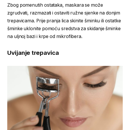
Zbog pomenutih ostataka, maskara se može
zgrudvati, razmazati i ostaviti ružne sjenke na donjim
trepavicama. Prije pranja lica skinite šminku ili ostatke
šminke uklonite pomoću sredstva za skidanje šminke
na uljnoj bazi i krpe od mikrofibera.
Uvijanje trepavica