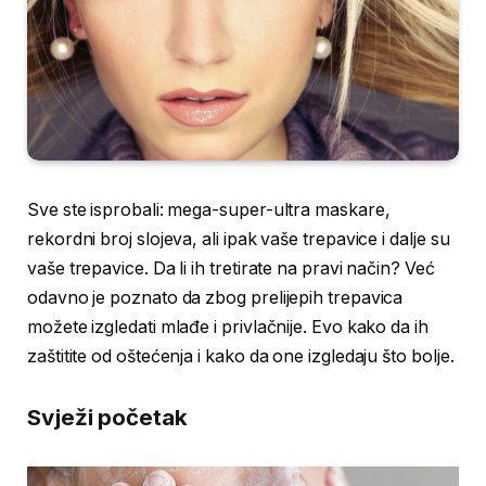
Sve ste isprobali: mega-super-ultra maskare,
rekordni broj slojeva, ali ipak vaše trepavice i dalje su
vaše trepavice. Da li ih tretirate na pravi način? Već
odavno je poznato da zbog prelijepih trepavica
možete izgledati mlađe i privlačnije. Evo kako da ih
zaštitite od oštećenja i kako da one izgledaju što bolje.
Svježi početak