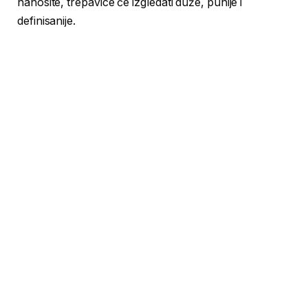
nanosite, trepavice će izgledati duže, punije i
definisanije.