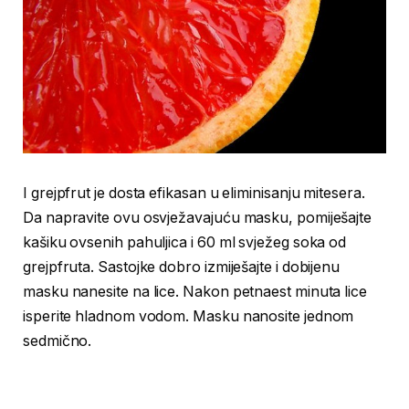
I grejpfrut je dosta efikasan u eliminisanju mitesera.
Da napravite ovu osvježavajuću masku, pomiješajte
kašiku ovsenih pahuljica i 60 ml svježeg soka od
grejpfruta. Sastojke dobro izmiješajte i dobijenu
masku nanesite na lice. Nakon petnaest minuta lice
isperite hladnom vodom. Masku nanosite jednom
sedmično.