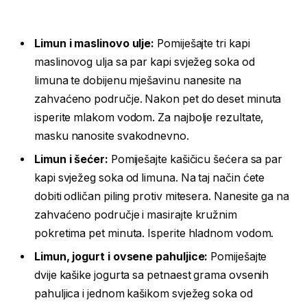
Limun i maslinovo ulje:
Pomiješajte tri kapi
maslinovog ulja sa par kapi svježeg soka od
limuna te dobijenu mješavinu nanesite na
zahvaćeno područje. Nakon pet do deset minuta
isperite mlakom vodom. Za najbolje rezultate,
masku nanosite svakodnevno.
Limun i šećer:
Pomiješajte kašičicu šećera sa par
kapi svježeg soka od limuna. Na taj način ćete
dobiti odličan piling protiv mitesera. Nanesite ga na
zahvaćeno područje i masirajte kružnim
pokretima pet minuta. Isperite hladnom vodom.
Limun, jogurt i ovsene pahuljice:
Pomiješajte
dvije kašike jogurta sa petnaest grama ovsenih
pahuljica i jednom kašikom svježeg soka od