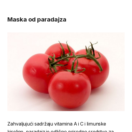
Maska od paradajza
Zahvaljujući sadržaju vitamina A i C i limunske
kiseline, paradajz je odlično prirodno sredstvo za