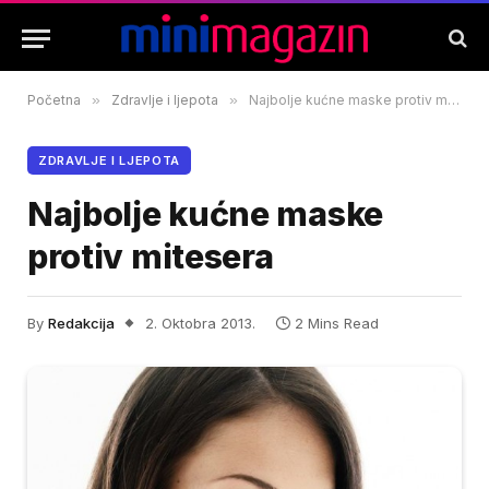
Početna
»
Zdravlje i ljepota
»
Najbolje kućne maske protiv mitesera
ZDRAVLJE I LJEPOTA
Najbolje kućne maske
protiv mitesera
By
Redakcija
2. Oktobra 2013.
2 Mins Read