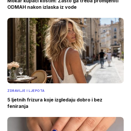
Mokar kupaći kostim: Zašto ga treba promijeniti
ODMAH nakon izlaska iz vode
ZDRAVLJE I LJEPOTA
5 ljetnih frizura koje izgledaju dobro i bez
feniranja