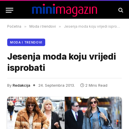
Početna
»
Moda i trendovi
»
Jesenja moda koju vrijedi isprobati
MODA I TRENDOVI
Jesenja moda koju vrijedi
isprobati
By
Redakcija
24. Septembra 2013.
2 Mins Read