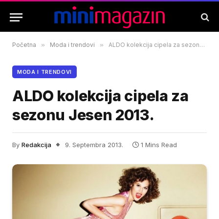
Početna
»
Moda i trendovi
»
ALDO kolekcija cipela za sezonu Jesen 2013.
MODA I TRENDOVI
ALDO kolekcija cipela za
sezonu Jesen 2013.
By
Redakcija
9. Septembra 2013.
1 Mins Read