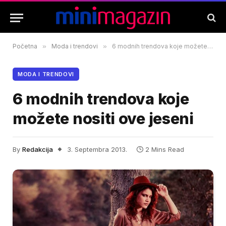
Početna
»
Moda i trendovi
»
6 modnih trendova koje možete nositi ove jeseni
MODA I TRENDOVI
6 modnih trendova koje
možete nositi ove jeseni
By
Redakcija
3. Septembra 2013.
2 Mins Read