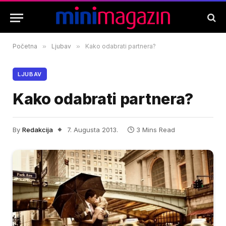
Početna
»
Ljubav
»
Kako odabrati partnera?
LJUBAV
Kako odabrati partnera?
By
Redakcija
7. Augusta 2013.
3 Mins Read