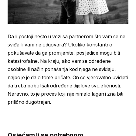
Da li postoji nešto u vezi sa partnerom što vam se ne
sviđa ili vam ne odgovara? Ukoliko konstantno
pokušavate da ga promijenite, posljedice mogu biti
katastrofalne. Na kraju, ako vam se određene
osobine ili način ponašanja kod njega ne sviđaju,
najbolje je da o tome pričate. On će vjerovatno uvidjeti
da treba poboljšati određene dijelove svoje ličnosti.
Naravno, to je proces koji nije nimalo lagan i zna biti
prilično dugotrajan.
Osjećam li se potrebnom,