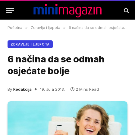
Početna
»
Zdravlje i ljepota
»
6 načina da se odmah osjećate bolje
ZDRAVLJE I LJEPOTA
6 načina da se odmah
osjećate bolje
By
Redakcija
19. Jula 2013.
2 Mins Read