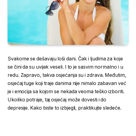
Svakome se dešavaju loši dani. Čak i ljudima za koje
se čini da su uvijek veseli. I to je sasvim normalno i u
redu. Zapravo, takva osjećanja su i zdrava. Međutim,
osjećaj tuge koji traje danima nije nimalo zabavan već
je i emocija sa kojom se nekada veoma teško izboriti.
Ukoliko potraje, taj osjećaj može dovesti i do
depresije. Kako biste to izbjegli, praktikujte sledeće.