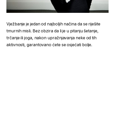
Vježbanje je jedan od najboljih načina da se riješite
tmurnih misli. Bez obzira da li je u pitanju šetanje,
trčanje ili joga, nakon upražnjavanja neke od tih
aktivnosti, garantovano ćete se osjećati bolje.