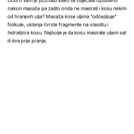
Dobro vam je poznato kako se osjećate opušteno
nakon masaže pa zašto onda ne masirati i kosu nekim
od hranjivih ulja? Masaža kose uljima “odčepljuje”
folikule, uklanja čvrste fragmente na vlasištu i
hidratizira kosu. Najbolje je da kosu masirate uljem sat
ili dva prije pranja.