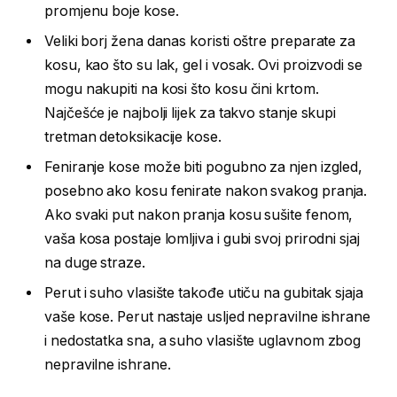
promjenu boje kose.
Veliki borj žena danas koristi oštre preparate za
kosu, kao što su lak, gel i vosak. Ovi proizvodi se
mogu nakupiti na kosi što kosu čini krtom.
Najčešće je najbolji lijek za takvo stanje skupi
tretman detoksikacije kose.
Feniranje kose može biti pogubno za njen izgled,
posebno ako kosu fenirate nakon svakog pranja.
Ako svaki put nakon pranja kosu sušite fenom,
vaša kosa postaje lomljiva i gubi svoj prirodni sjaj
na duge straze.
Perut i suho vlasište takođe utiču na gubitak sjaja
vaše kose. Perut nastaje usljed nepravilne ishrane
i nedostatka sna, a suho vlasište uglavnom zbog
nepravilne ishrane.