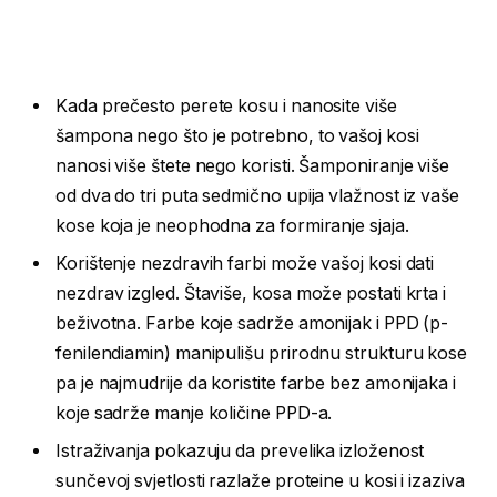
Kada prečesto perete kosu i nanosite više
šampona nego što je potrebno, to vašoj kosi
nanosi više štete nego koristi. Šamponiranje više
od dva do tri puta sedmično upija vlažnost iz vaše
kose koja je neophodna za formiranje sjaja.
Korištenje nezdravih farbi može vašoj kosi dati
nezdrav izgled. Štaviše, kosa može postati krta i
beživotna. Farbe koje sadrže amonijak i PPD (p-
fenilendiamin) manipulišu prirodnu strukturu kose
pa je najmudrije da koristite farbe bez amonijaka i
koje sadrže manje količine PPD-a.
Istraživanja pokazuju da prevelika izloženost
sunčevoj svjetlosti razlaže proteine u kosi i izaziva