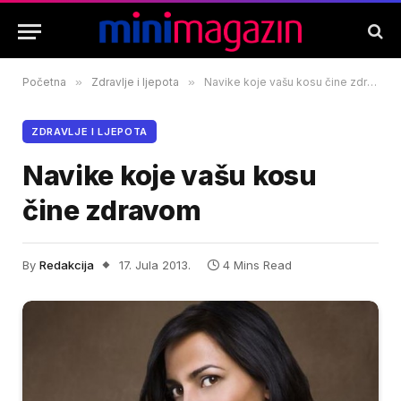
Početna
»
Zdravlje i ljepota
»
Navike koje vašu kosu čine zdravom
ZDRAVLJE I LJEPOTA
Navike koje vašu kosu
čine zdravom
By
Redakcija
17. Jula 2013.
4 Mins Read