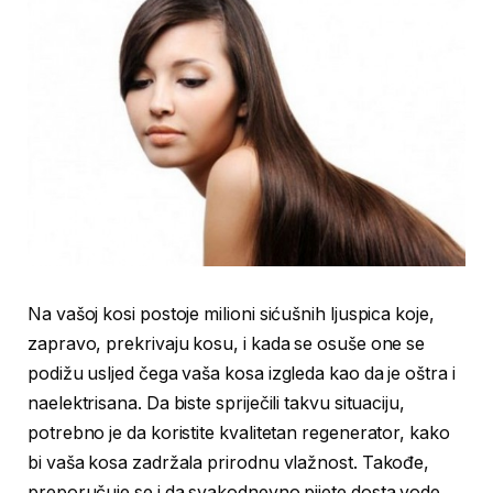
Na vašoj kosi postoje milioni sićušnih ljuspica koje,
zapravo, prekrivaju kosu, i kada se osuše one se
podižu usljed čega vaša kosa izgleda kao da je oštra i
naelektrisana. Da biste spriječili takvu situaciju,
potrebno je da koristite kvalitetan regenerator, kako
bi vaša kosa zadržala prirodnu vlažnost. Takođe,
preporučuje se i da svakodnevno pijete dosta vode