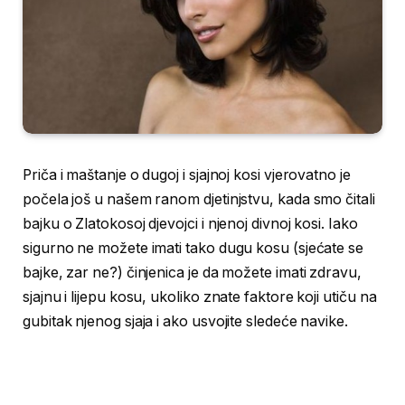
Priča i maštanje o dugoj i sjajnoj kosi vjerovatno je
počela još u našem ranom djetinjstvu, kada smo čitali
bajku o Zlatokosoj djevojci i njenoj divnoj kosi. Iako
sigurno ne možete imati tako dugu kosu (sjećate se
bajke, zar ne?) činjenica je da možete imati zdravu,
sjajnu i lijepu kosu, ukoliko znate faktore koji utiču na
gubitak njenog sjaja i ako usvojite sledeće navike.