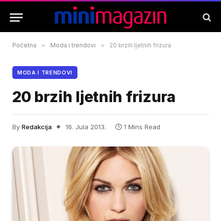
Početna
»
Moda i trendovi
»
20 brzih ljetnih frizura
MODA I TRENDOVI
20 brzih ljetnih frizura
By
Redakcija
16. Jula 2013.
1 Mins Read