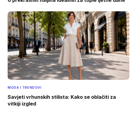
6 prekrasnih haljina idealnih za tople ljetne dane
MODA I TRENDOVI
Savjeti vrhunskih stilista: Kako se oblačiti za
vitkiji izgled