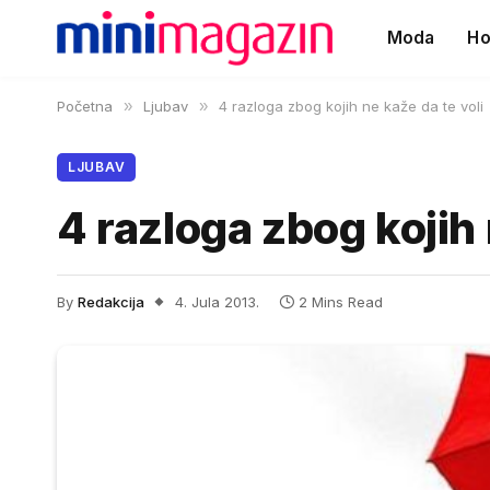
Moda
Ho
Početna
»
Ljubav
»
4 razloga zbog kojih ne kaže da te voli
LJUBAV
4 razloga zbog kojih 
By
Redakcija
4. Jula 2013.
2 Mins Read