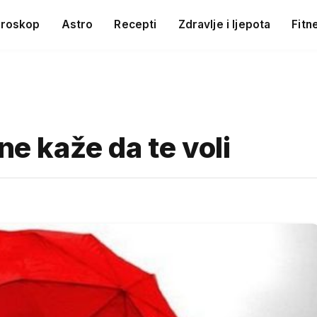
roskop
Astro
Recepti
Zdravlje i ljepota
Fitn
ne kaže da te voli