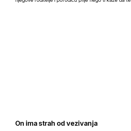
njegove roditelje i porodicu prije nego ti kaže da te 
On ima strah od vezivanja