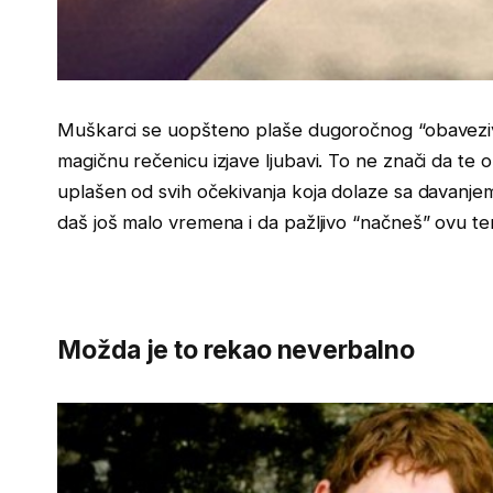
Muškarci se uopšteno plaše dugoročnog “obaveziva
magičnu rečenicu izjave ljubavi. To ne znači da te o
uplašen od svih očekivanja koja dolaze sa davanjem
daš još malo vremena i da pažljivo “načneš” ovu t
Možda je to rekao neverbalno